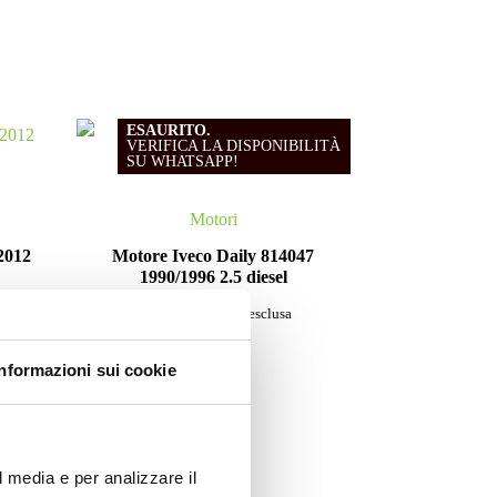
ESAURITO.
VERIFICA LA DISPONIBILITÀ
SU WHATSAPP!
Motori
2012
Motore Iveco Daily 814047
1990/1996 2.5 diesel
Da
600.00
€
IVA esclusa
Informazioni sui cookie
l media e per analizzare il