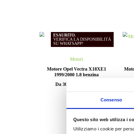
ESAURITO.
VERIFICA LA DISPONIBILITÀ
SU WHATSAPP!
Motori
Motore Opel Vectra X18XE1
Moto
1999/2000 1.8 benzina
Da
300.00
€
IVA esclusa
Consenso
Questo sito web utilizza i c
Utilizziamo i cookie per perso