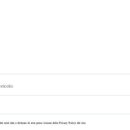
 veicolo:
ei miei dati e dichiaro di aver preso visione della
Privacy Policy
del sito