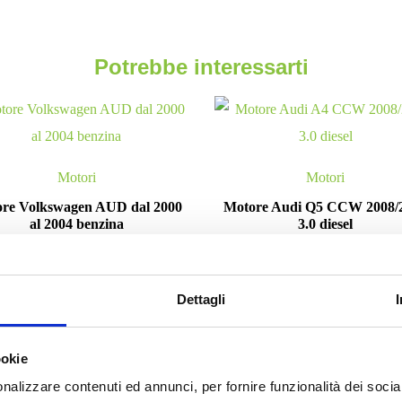
Potrebbe interessarti
Motori
Motori
re Volkswagen AUD dal 2000
Motore Audi Q5 CCW 2008/
al 2004 benzina
3.0 diesel
Da
250.00
€
Da
2,000.00
€
IVA esclusa
IVA esclusa
Dettagli
ookie
nalizzare contenuti ed annunci, per fornire funzionalità dei socia