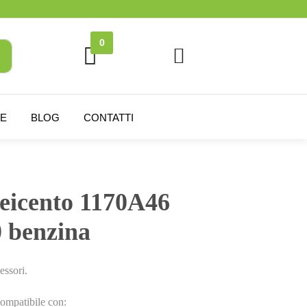
0
NE
BLOG
CONTATTI
Seicento 1170A46
0 benzina
essori.
ompatibile con: