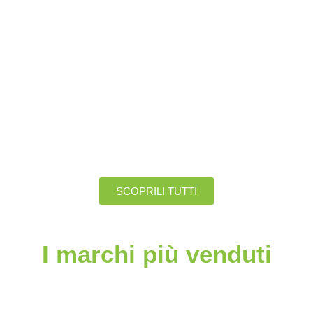
Alzacristallo Toyota Yaris
Alzacristallo Toyota Yaris
Anteriore Sinistro Sx
Anteriore Destro Dx
50.00
€
50.00
€
40.00
€
40.00
€
IVA esclusa
IVA esclusa
SCOPRILI TUTTI
I marchi più venduti