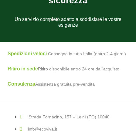
sicurezza
Un servizio completo adatto a soddisfare le vostre
esigenze
Spedizioni veloci
Consegna in tutta Italia (entro 2-4 giorni)
Ritiro in sede
Ritiro disponibile entro 24 ore dall'acquisto
Consulenza
Assistenza gratuita pre-vendita
Strada Fornacino, 157 – Leinì (TO) 10040
info@ecoviva.it