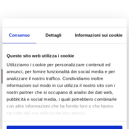
Consenso
Dettagli
Informazioni sui cookie
Questo sito web utilizza i cookie
Potrebbe interessarti
Utilizziamo i cookie per personalizzare contenuti ed
annunci, per fornire funzionalità dei social media e per
ESAURITO.
VERIFICA LA DISPONIBILITÀ
analizzare il nostro traffico. Condividiamo inoltre
SU WHATSAPP!
informazioni sul modo in cui utilizza il nostro sito con i
nostri partner che si occupano di analisi dei dati web,
Motori
pubblicità e social media, i quali potrebbero combinarle
Motore Volkswagen Polo BNM
Motori
con altre informazioni che ha fornito loro o che hanno
2005/2010 1.4 diesel
Motore Alfa Romeo Mito
raccolto dal suo utilizzo dei loro servizi.
Da
700.00
€
312a2000 dal 2010 0.9 benzina
IVA esclusa
Da
1,000.00
€
IVA esclusa