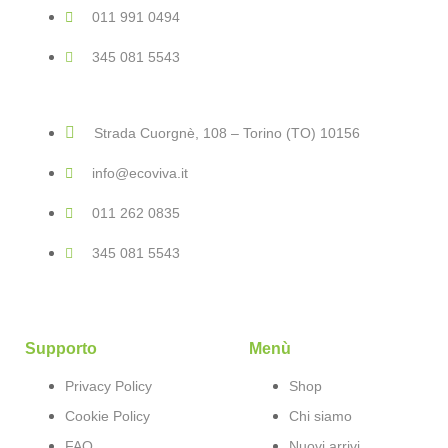
011 991 0494
345 081 5543
Strada Cuorgnè, 108 – Torino (TO) 10156
info@ecoviva.it
011 262 0835
345 081 5543
Supporto
Menù
Privacy Policy
Shop
Cookie Policy
Chi siamo
FAQ
Nuovi arrivi