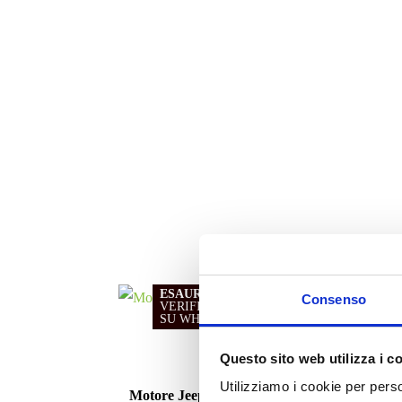
ESAURITO.
Consenso
VERIFICA LA DISPONIBILITÀ
SU WHATSAPP!
Questo sito web utilizza i c
Motori
Utilizziamo i cookie per perso
Motore Jeep Renegade 55260384