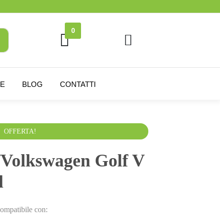
0
NE
BLOG
CONTATTI
VA esclusa
OFFERTA!
Volkswagen Golf V
l
ompatibile con: