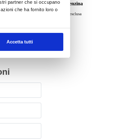
nostri partner che si occupano
2000/2008 1.6 benzina
azioni che ha fornito loro o
Da
350.00
€
IVA esclusa
Accetta tutti
oni