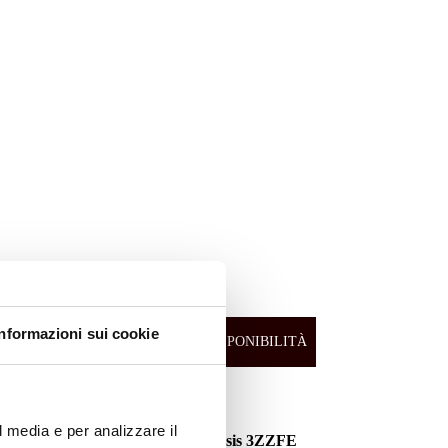
ESAURITO.
Informazioni sui cookie
LITÀ
VERIFICA LA DISPONIBILITÀ
SU WHATSAPP!
Motori
l media e per analizzare il
 dal
Motore Toyota Avensis 3ZZFE