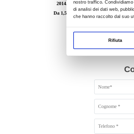
nostro traffico. Condividiamo 
2014/2018 1.6 diesel
di analisi dei dati web, pubbl
Da
1,500.00
€
IVA esclusa
che hanno raccolto dal suo uti
Rifiuta
Co