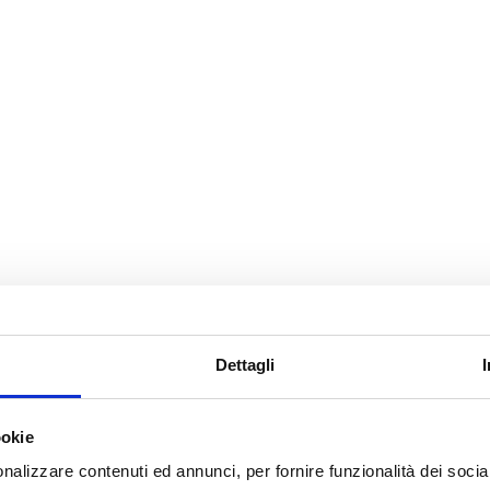
Potrebbe interessarti
ESAURITO.
Dettagli
VERIFICA LA DISPONIBI
SU WHATSAPP!
ookie
Motori
Motori
nalizzare contenuti ed annunci, per fornire funzionalità dei socia
Motore Skoda Fabia BNM
Motore Fiat Punto 312a2000