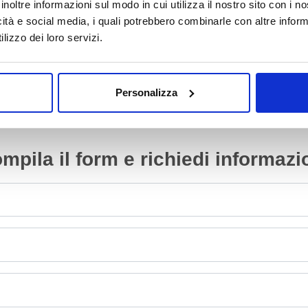
inoltre informazioni sul modo in cui utilizza il nostro sito con i 
2005/2009 1.4 diesel
2010 0.9 benzina
icità e social media, i quali potrebbero combinarle con altre inform
Da
700.00
€
Da
1,000.00
€
IVA esclusa
IVA esclusa
lizzo dei loro servizi.
Personalizza
mpila il form e richiedi informazi