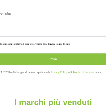
 veicolo:
ei miei dati e dichiaro di aver preso visione della
Privacy Policy
del sito
eCAPTCHA di Google, al quale si applicano la
Privacy Policy
ed i
Termini di Servizio
relativi.
I marchi più venduti