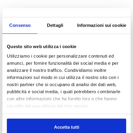
Consenso
Dettagli
Informazioni sui cookie
Questo sito web utilizza i cookie
Potrebbe interessarti
Utilizziamo i cookie per personalizzare contenuti ed
annunci, per fornire funzionalità dei social media e per
analizzare il nostro traffico. Condividiamo inoltre
informazioni sul modo in cui utilizza il nostro sito con i
nostri partner che si occupano di analisi dei dati web,
Motori
Motori
pubblicità e social media, i quali potrebbero combinarle
Motore Seat AUD dal 2000 al
Motore Seat Ibiza BKY
con altre informazioni che ha fornito loro o che hanno
2004 benzina
2004/2008 1.4 benzina
raccolto dal suo utilizzo dei loro servizi.
Da
250.00
€
Da
300.00
€
IVA esclusa
IVA esclusa
Accetta tutti