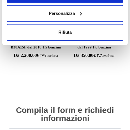
ESAURITO.
VERIFICA LA DISPONIBILITÀ
SU WHATSAPP!
Personalizza
Rifiuta
Motori
Motori
Motore Mini Countrymen
Motore Toyota Corolla 3ZZFE
B38A15F dal 2018 1.5 benzina
dal 1999 1.6 benzina
Da
2,200.00
€
Da
350.00
€
IVA esclusa
IVA esclusa
Compila il form e richiedi
informazioni