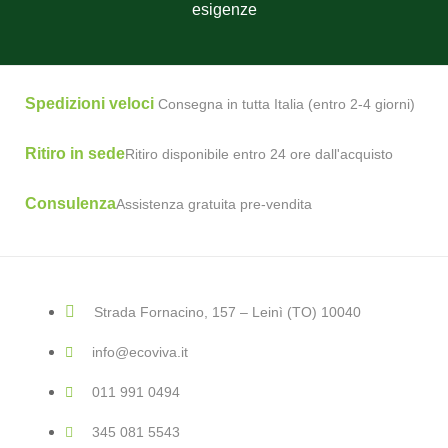
esigenze
Spedizioni veloci
Consegna in tutta Italia (entro 2-4 giorni)
Ritiro in sede
Ritiro disponibile entro 24 ore dall'acquisto
Consulenza
Assistenza gratuita pre-vendita
Strada Fornacino, 157 – Leinì (TO) 10040
info@ecoviva.it
011 991 0494
345 081 5543