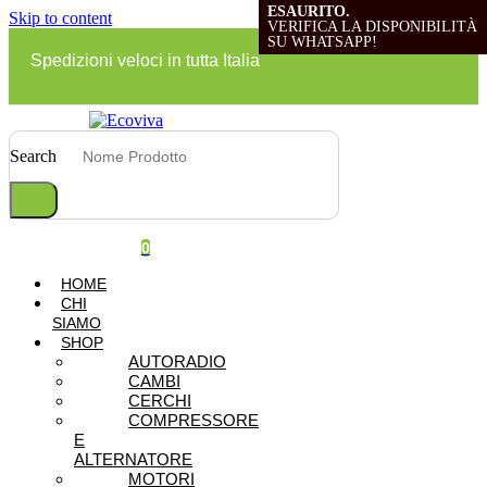
ESAURITO.
ESAURITO.
ESAURITO.
Skip to content
VERIFICA LA DISPONIBILITÀ
VERIFICA LA DISPONIBILITÀ
VERIFICA LA DISPONIBILITÀ
SU WHATSAPP!
SU WHATSAPP!
SU WHATSAPP!
Spedizioni veloci in tutta Italia
Search
0
HOME
CHI
SIAMO
SHOP
AUTORADIO
CAMBI
CERCHI
COMPRESSORE
E
ALTERNATORE
MOTORI