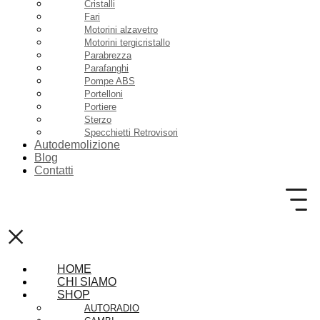
Cristalli
Fari
Motorini alzavetro
Motorini tergicristallo
Parabrezza
Parafanghi
Pompe ABS
Portelloni
Portiere
Sterzo
Specchietti Retrovisori
Autodemolizione
Blog
Contatti
×
HOME
CHI SIAMO
SHOP
AUTORADIO