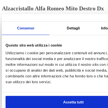
Alzacristallo Alfa Romeo Mito Destro Dx
Questo prodotto potrebbe essere compatibile con:
Consenso
Dettagli
Info
Alfa Romeo:
Mito
Scopri tutti i modelli compatibili
Per maggiori informazioni su IVA e fatturazione clicca qui
Questo sito web utilizza i cookie
IVA
Clear
Utilizziamo i cookie per personalizzare contenuti ed annunci, 
funzionalità dei social media e per analizzare il nostro traffi
inoltre informazioni sul modo in cui utilizza il nostro sito con 
Richiedi assistenza
si occupano di analisi dei dati web, pubblicità e social media,
Richiedi assistenza
combinarle con altre informazioni che ha fornito loro o che h
suo utilizzo dei loro servizi.
Contattaci su WhatsApp
Accetta tutti