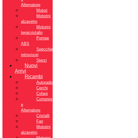
Alternatore
Motori
Motorini
alzavetro
Motorini
tergicristallo
Pompe
ABS
Specchietti
retrovisori
Sterzi
Nuovi
Arrivi
Ricambi
Autoradio
Cerchi
Cofani
Compressore
e
Alternatore
Cristalli
Fari
Motorini
alzavetro
Motorini