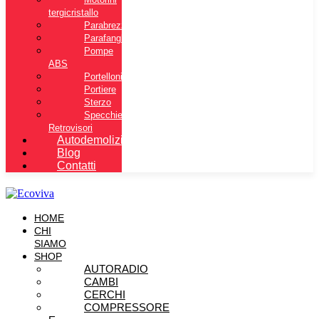
tergicristallo
Parabrezza
Parafanghi
Pompe
ABS
Portelloni
Portiere
Sterzo
Specchietti
Retrovisori
Autodemolizione
Blog
Contatti
HOME
CHI
SIAMO
SHOP
AUTORADIO
CAMBI
CERCHI
COMPRESSORE