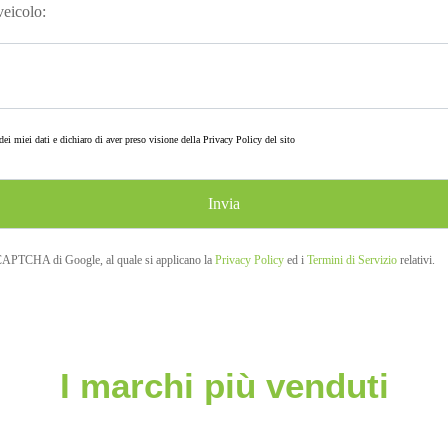
 veicolo:
ei miei dati e dichiaro di aver preso visione della
Privacy Policy
del sito
eCAPTCHA di Google, al quale si applicano la
Privacy Policy
ed i
Termini di Servizio
relativi.
I marchi più venduti