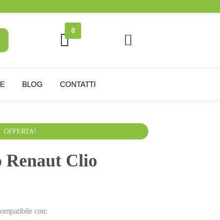
0
NE
BLOG
CONTATTI
VA esclusa
OFFERTA!
o Renaut Clio
ompatibile con: