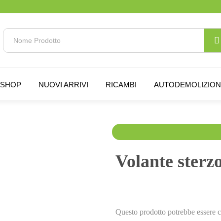
SHOP
NUOVI ARRIVI
RICAMBI
AUTODEMOLIZIO
150.00
€
200.00
€
I
Volante sterz
Questo prodotto potrebbe essere c