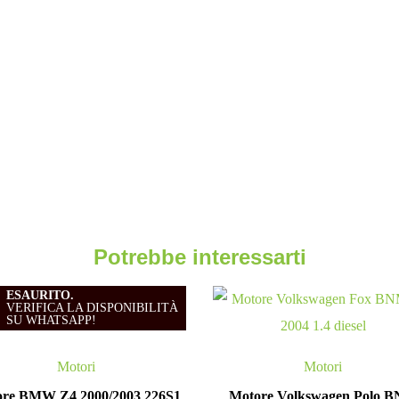
Potrebbe interessarti
ESAURITO.
VERIFICA LA DISPONIBILITÀ
SU WHATSAPP!
Motori
Motori
re BMW Z4 2000/2003 226S1
Motore Volkswagen Polo 