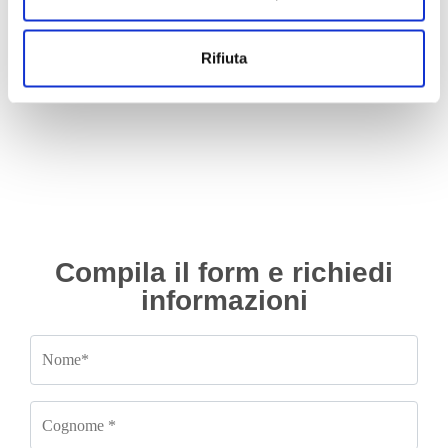
Motori
Motori
Motore Volkswagen Polo BNM
Motore Volkswagen Polo BKY
2005/2010 1.4 diesel
2004/2010 1.4 benzina
Rifiuta
Da
700.00
€
Da
300.00
€
IVA esclusa
IVA esclusa
Compila il form e richiedi
informazioni