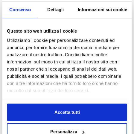
Consenso
Dettagli
Informazioni sui cookie
Potrebbe interessarti
ESAURITO.
Questo sito web utilizza i cookie
VERIFICA LA DISPONIBILITÀ
SU WHATSAPP!
Utilizziamo i cookie per personalizzare contenuti ed
annunci, per fornire funzionalità dei social media e per
analizzare il nostro traffico. Condividiamo inoltre
Motori
informazioni sul modo in cui utilizza il nostro sito con i
Motore Volkswagen Fox BNM
Motori
dal 2004 1.4 diesel
nostri partner che si occupano di analisi dei dati web,
Motore BMW Z4 2000/2003
Da
700.00
€
pubblicità e social media, i quali potrebbero combinarle
226S1 2.2 benzina
IVA esclusa
con altre informazioni che ha fornito loro o che hanno
Da
400.00
€
IVA esclusa
raccolto dal suo utilizzo dei loro servizi.
Accetta tutti
Personalizza