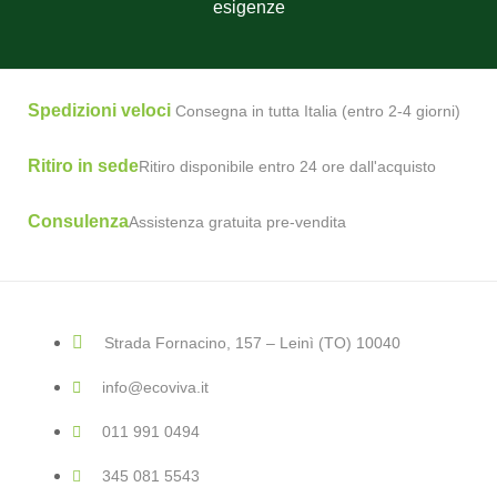
esigenze
Spedizioni veloci
Consegna in tutta Italia (entro 2-4 giorni)
Ritiro in sede
Ritiro disponibile entro 24 ore dall'acquisto
Consulenza
Assistenza gratuita pre-vendita
Strada Fornacino, 157 – Leinì (TO) 10040
info@ecoviva.it
011 991 0494
345 081 5543