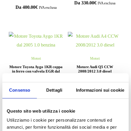
Da
330.00
€
IVA esclusa
Da
400.00
€
IVA esclusa
Motori
Motori
Motore Toyota Aygo 1KR coppa
Motore Audi Q5 CCW
in ferro con valvola EGR dal
2008/2012 3.0 diesel
2005 1.0 benzina
Da
2,000.00
€
IVA esclusa
Da
330.00
€
IVA esclusa
Consenso
Dettagli
Informazioni sui cookie
Questo sito web utilizza i cookie
Utilizziamo i cookie per personalizzare contenuti ed
Compila il form e richiedi
annunci, per fornire funzionalità dei social media e per