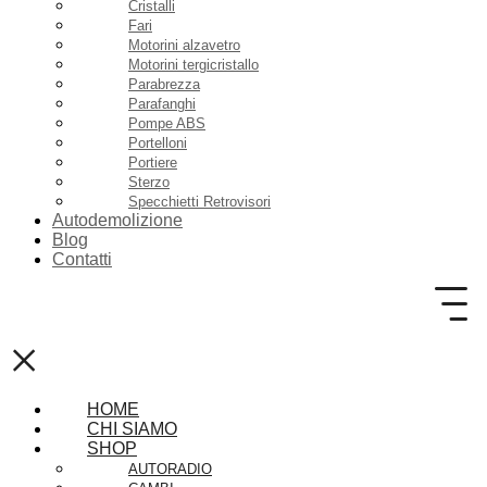
Cristalli
Fari
Motorini alzavetro
Motorini tergicristallo
Parabrezza
Parafanghi
Pompe ABS
Portelloni
Portiere
Sterzo
Specchietti Retrovisori
Autodemolizione
Blog
Contatti
×
HOME
CHI SIAMO
SHOP
AUTORADIO