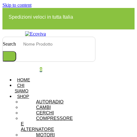
ESAURITO.
Skip to content
VERIFICA LA DISPONIBILITÀ
SU WHATSAPP!
Spedizioni veloci in tutta Italia
Search
0
HOME
CHI
SIAMO
SHOP
AUTORADIO
CAMBI
CERCHI
COMPRESSORE
E
ALTERNATORE
MOTORI