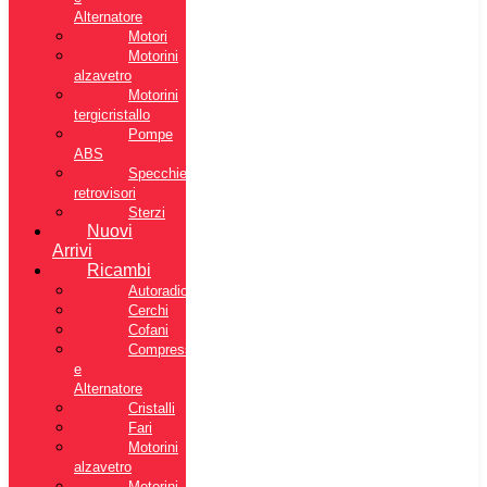
Alternatore
Motori
Motorini
alzavetro
Motorini
tergicristallo
Pompe
ABS
Specchietti
retrovisori
Sterzi
Nuovi
Arrivi
Ricambi
Autoradio
Cerchi
Cofani
Compressore
e
Alternatore
Cristalli
Fari
Motorini
alzavetro
Motorini