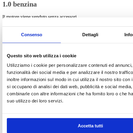
1.0 benzina
Il motore viene venduto senza accessori.
Questo prodotto potrebbe essere compatibile con:
VOLKSWAGEN
: Polo, Lupo.
Consenso
Dettagli
Info
SEAT
: Ibiza, Arosa.
Scopri tutti i modelli compatibili
Per maggiori informazioni su IVA e fatturazione clicca qui
Questo sito web utilizza i cookie
Esaurito
Utilizziamo i cookie per personalizzare contenuti ed annunci, 
funzionalità dei social media e per analizzare il nostro traffi
inoltre informazioni sul modo in cui utilizza il nostro sito con 
Richiedi assistenza
Richiedi assistenza
si occupano di analisi dei dati web, pubblicità e social media,
combinarle con altre informazioni che ha fornito loro o che h
suo utilizzo dei loro servizi.
Contattaci su WhatsApp
Accetta tutti