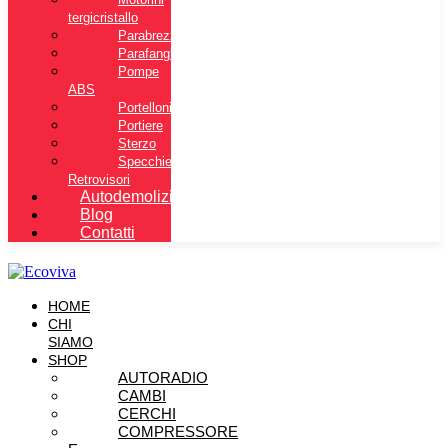
tergicristallo
Parabrezza
Parafanghi
Pompe
ABS
Portelloni
Portiere
Sterzo
Specchietti
Retrovisori
Autodemolizione
Blog
Contatti
HOME
CHI
SIAMO
SHOP
AUTORADIO
CAMBI
CERCHI
COMPRESSORE