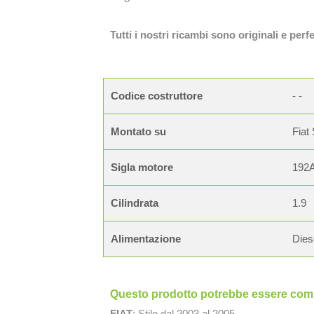
Tutti i nostri ricambi sono originali e per
Codice costruttore
- -
Montato su
Fiat 
Sigla motore
192
Cilindrata
1.9
Alimentazione
Dies
Questo prodotto potrebbe essere compa
FIAT
: Stilo dal 2003 al 2005.