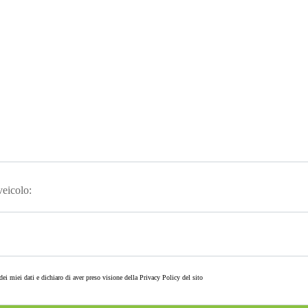
 veicolo:
ei miei dati e dichiaro di aver preso visione della
Privacy Policy
del sito