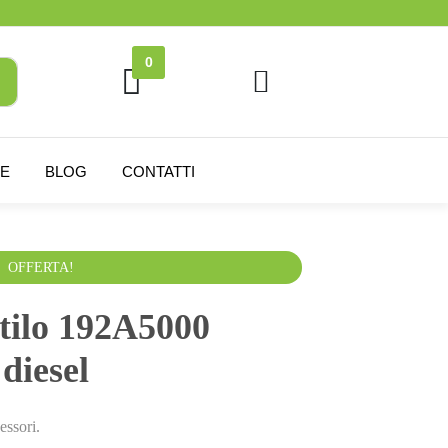
0
NE
BLOG
CONTATTI
clusa
OFFERTA!
tilo 192A5000
diesel
essori.