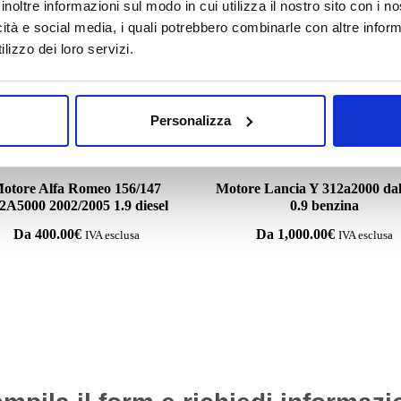
inoltre informazioni sul modo in cui utilizza il nostro sito con i 
icità e social media, i quali potrebbero combinarle con altre inform
Potrebbe interessarti
lizzo dei loro servizi.
ESAURITO.
VERIFICA LA DISPONIBI
SU WHATSAPP!
Personalizza
Motori
Motori
otore Alfa Romeo 156/147
Motore Lancia Y 312a2000 dal
2A5000 2002/2005 1.9 diesel
0.9 benzina
Da
400.00
€
Da
1,000.00
€
IVA esclusa
IVA esclusa