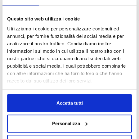
Questo sito web utilizza i cookie
Motori
Utilizziamo i cookie per personalizzare contenuti ed
Motore Peugeot 107 1KR coppa
Motori
annunci, per fornire funzionalità dei social media e per
in ferro con valvola EGR dal
analizzare il nostro traffico. Condividiamo inoltre
Motore Fiat Idea 188B2000
2005/2012 1.0 benzina
2003/2008 1.9 diesel MJTD
informazioni sul modo in cui utilizza il nostro sito con i
Da
330.00
€
IVA esclusa
Da
400.00
€
IVA esclusa
nostri partner che si occupano di analisi dei dati web,
pubblicità e social media, i quali potrebbero combinarle
con altre informazioni che ha fornito loro o che hanno
raccolto dal suo utilizzo dei loro servizi.
Accetta tutti
Motori
Motori
Motore Toyota Aygo 1KR coppa
Motore Audi Q5 CCW
Personalizza
in ferro con valvola EGR dal
2008/2012 3.0 diesel
2005 1.0 benzina
Da
2,000.00
€
IVA esclusa
Da
330.00
€