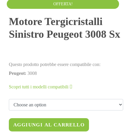
50.00
€
60.00
€
IVA esclusa
OFFERTA!
Motore Tergicristalli
Sinistro Peugeot 3008 Sx
Questo prodotto potrebbe essere compatibile con:
Peugeot:
3008
Scopri tutti i modelli compatibili
AGGIUNGI AL CARRELLO