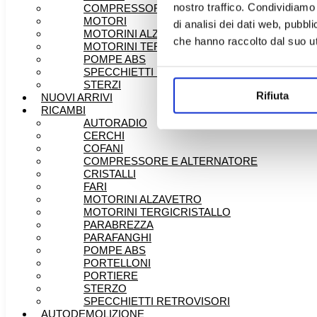
nostro traffico. Condividiamo 
COMPRESSORE E ALTERNATORE
MOTORI
di analisi dei dati web, pubbl
MOTORINI ALZAVETRO
che hanno raccolto dal suo uti
MOTORINI TERGICRISTALLO
POMPE ABS
SPECCHIETTI RETROVISORI
STERZI
Rifiuta
NUOVI ARRIVI
RICAMBI
AUTORADIO
CERCHI
COFANI
COMPRESSORE E ALTERNATORE
CRISTALLI
FARI
MOTORINI ALZAVETRO
MOTORINI TERGICRISTALLO
PARABREZZA
PARAFANGHI
POMPE ABS
PORTELLONI
PORTIERE
STERZO
SPECCHIETTI RETROVISORI
AUTODEMOLIZIONE