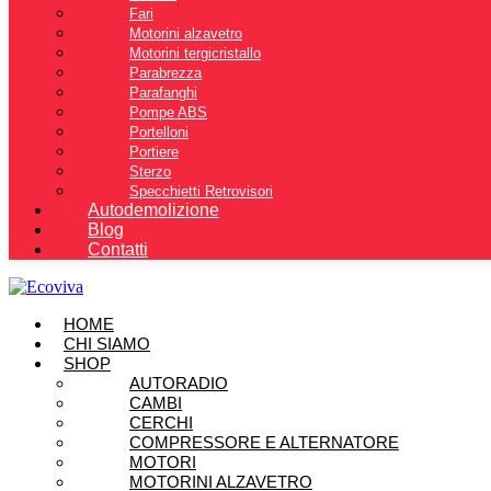
Fari
Motorini alzavetro
Motorini tergicristallo
Parabrezza
Parafanghi
Pompe ABS
Portelloni
Portiere
Sterzo
Specchietti Retrovisori
Autodemolizione
Blog
Contatti
HOME
CHI SIAMO
SHOP
AUTORADIO
CAMBI
CERCHI
COMPRESSORE E ALTERNATORE
MOTORI
MOTORINI ALZAVETRO