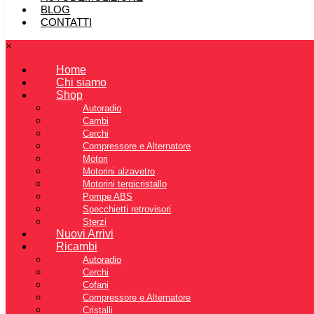
BLOG
CONTATTI
×
Home
Chi siamo
Shop
Autoradio
Cambi
Cerchi
Compressore e Alternatore
Motori
Motorini alzavetro
Motorini tergicristallo
Pompe ABS
Specchietti retrovisori
Sterzi
Nuovi Arrivi
Ricambi
Autoradio
Cerchi
Cofani
Compressore e Alternatore
Cristalli