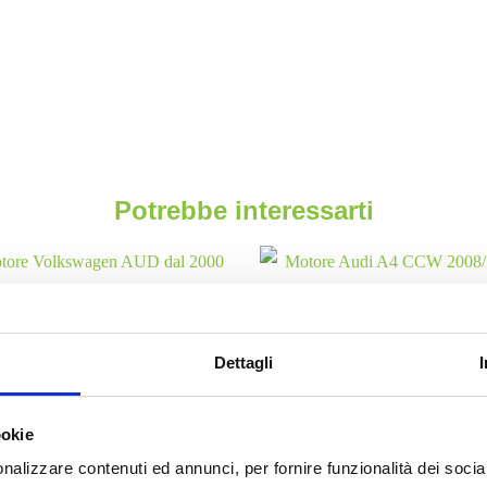
Potrebbe interessarti
Motori
Motori
Dettagli
re Volkswagen AUD dal 2000
Motore Audi Q5 CCW 2008/
al 2004 benzina
3.0 diesel
ookie
Da
250.00
€
Da
2,000.00
€
IVA esclusa
IVA esclusa
nalizzare contenuti ed annunci, per fornire funzionalità dei socia