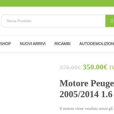
SHOP
NUOVI ARRIVI
RICAMBI
AUTODEMOLIZIO
350.00
€
370.00
€
I
ESAURITO.
VERIFICA LA DISPONIBILITÀ
SU WHATSAPP!
Motore Peuge
2005/2014 1.6
Il motore viene venduto senza gli 