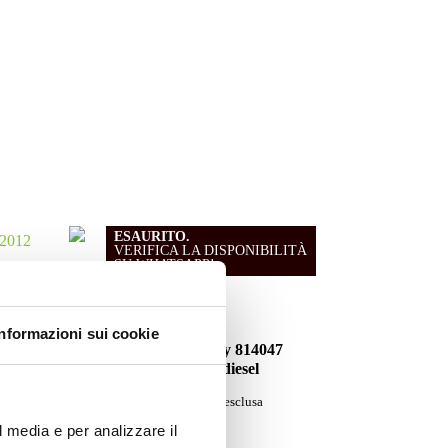
ESAURITO.
VERIFICA LA DISPONIBILITÀ
SU WHATSAPP!
Motori
Informazioni sui cookie
2012
Motore Iveco Daily 814047
1990/1996 2.5 diesel
Da
600.00
€
IVA esclusa
l media e per analizzare il