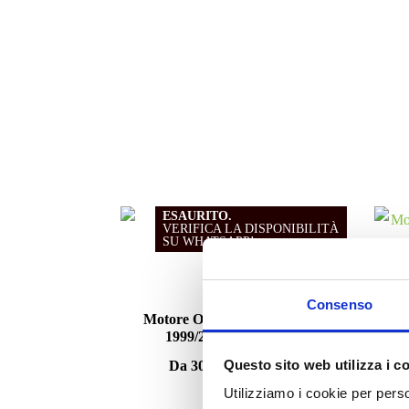
ESAURITO.
VERIFICA LA DISPONIBILITÀ
SU WHATSAPP!
Motori
Consenso
Motore Opel Vectra X18XE1
Moto
1999/2000 1.8 benzina
Questo sito web utilizza i c
Da
300.00
€
IVA esclusa
Utilizziamo i cookie per perso