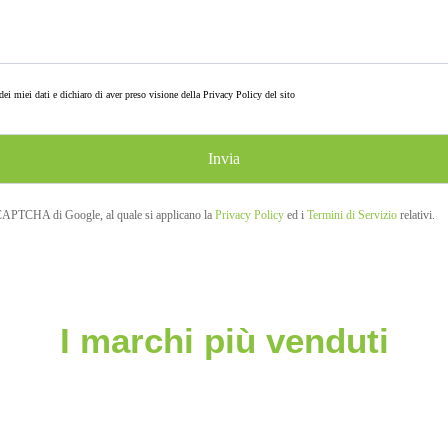
ei miei dati e dichiaro di aver preso visione della
Privacy Policy
del sito
eCAPTCHA di Google, al quale si applicano la
Privacy Policy
ed i
Termini di Servizio
relativi.
I marchi più venduti