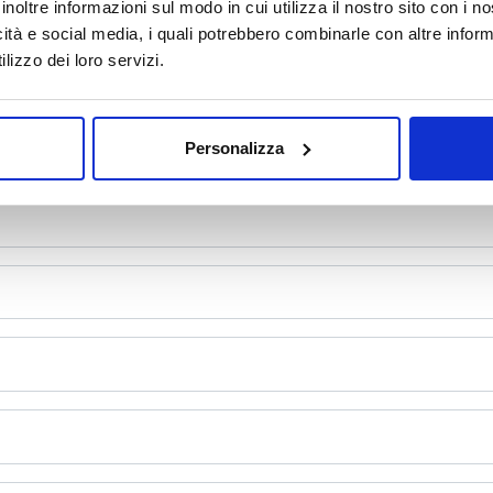
inoltre informazioni sul modo in cui utilizza il nostro sito con i 
icità e social media, i quali potrebbero combinarle con altre inform
lizzo dei loro servizi.
mpila il form e richiedi informazi
Personalizza