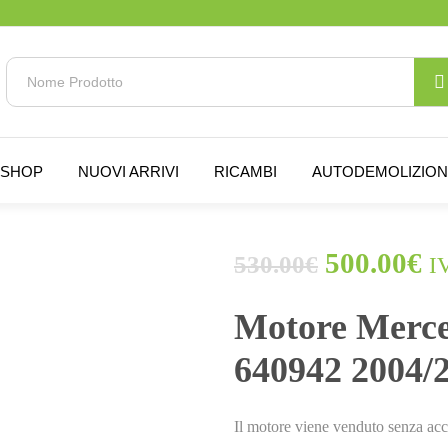
SHOP
NUOVI ARRIVI
RICAMBI
AUTODEMOLIZIO
500.00
€
530.00
€
I
ESAURITO.
VERIFICA LA DISPONIBILITÀ
SU WHATSAPP!
Motore Merce
640942 2004/2
Il motore viene venduto senza acc