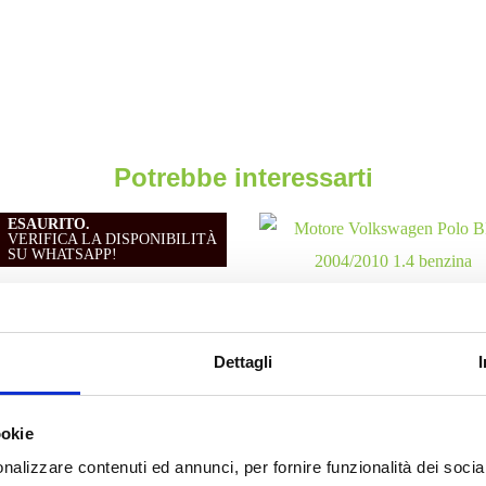
Potrebbe interessarti
ESAURITO.
VERIFICA LA DISPONIBILITÀ
SU WHATSAPP!
Motori
Motori
ore Jeep Renegade 55260384
Motore Seat Ibiza BKY 2004
Dettagli
2014/2018 1.6 diesel
1.4 benzina
Da
1,500.00
€
Da
300.00
€
IVA esclusa
IVA esclusa
ookie
nalizzare contenuti ed annunci, per fornire funzionalità dei socia