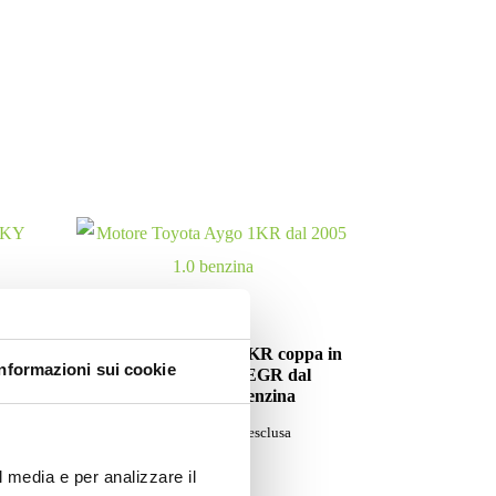
Motori
/2008
Motore Peugeot 107 1KR coppa in
Informazioni sui cookie
ferro con valvola EGR dal
2005/2012 1.0 benzina
Da
330.00
€
IVA esclusa
l media e per analizzare il