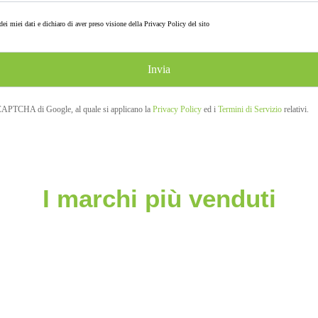
ei miei dati e dichiaro di aver preso visione della
Privacy Policy
del sito
eCAPTCHA di Google, al quale si applicano la
Privacy Policy
ed i
Termini di Servizio
relativi.
I marchi più venduti