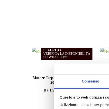
ESAURITO.
VERIFICA LA DISPONIBILITÀ
SU WHATSAPP!
Motori
Motore Jeep Compass 55260384 dal
Mot
Consenso
2017 1.6 diesel
Da
1,500.00
€
IVA esclusa
Questo sito web utilizza i c
Utilizziamo i cookie per perso