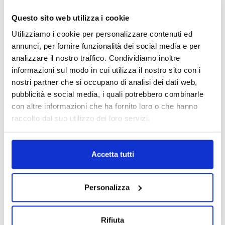
Questo sito web utilizza i cookie
Motori
Motori
Utilizziamo i cookie per personalizzare contenuti ed
Motore Alfa Romeo 156/147
Motore Opel Vectra X18XE1
annunci, per fornire funzionalità dei social media e per
192A5000 2002/2005 1.9 diesel
1999/2000 1.8 benzina
analizzare il nostro traffico. Condividiamo inoltre
Da
400.00
€
Da
300.00
€
IVA esclusa
IVA esclusa
informazioni sul modo in cui utilizza il nostro sito con i
nostri partner che si occupano di analisi dei dati web,
pubblicità e social media, i quali potrebbero combinarle
con altre informazioni che ha fornito loro o che hanno
raccolto dal suo utilizzo dei loro servizi.
Motori
Accetta tutti
Motore Skoda Fabia BNM
Motori
2005/2009 1.4 diesel
Motore Lancia Y 176B2000
Da
700.00
€
1995/1997 1.1 benzina
IVA esclusa
Personalizza
Da
200.00
€
IVA esclusa
Rifiuta