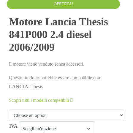
1,000.00
€
1,100.00
€
IVA esclusa
OFFERTA!
Motore Lancia Thesis
841P000 2.4 diesel
2006/2009
Il motore viene venduto senza accessori.
Questo prodotto potrebbe essere compatibile con:
LANCIA
: Thesis
Scopri tutti i modelli compatibili
IVA