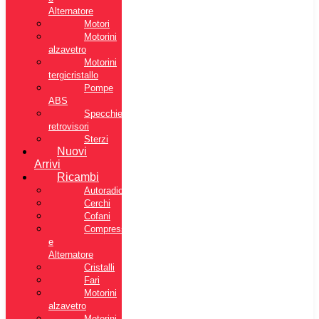
Alternatore
Motori
Motorini
alzavetro
Motorini
tergicristallo
Pompe
ABS
Specchietti
retrovisori
Sterzi
Nuovi
Arrivi
Ricambi
Autoradio
Cerchi
Cofani
Compressore
e
Alternatore
Cristalli
Fari
Motorini
alzavetro
Motorini