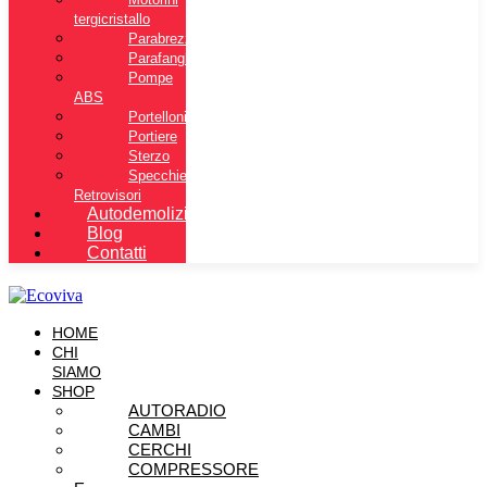
tergicristallo
Parabrezza
Parafanghi
Pompe
ABS
Portelloni
Portiere
Sterzo
Specchietti
Retrovisori
Autodemolizione
Blog
Contatti
HOME
CHI
SIAMO
SHOP
AUTORADIO
CAMBI
CERCHI
COMPRESSORE