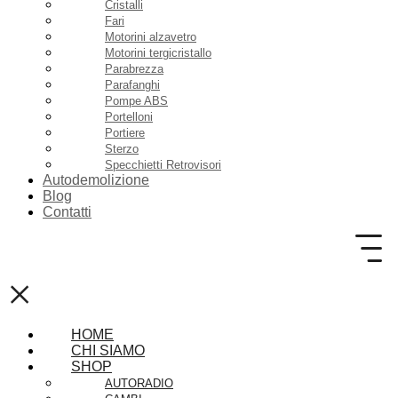
Cristalli
Fari
Motorini alzavetro
Motorini tergicristallo
Parabrezza
Parafanghi
Pompe ABS
Portelloni
Portiere
Sterzo
Specchietti Retrovisori
Autodemolizione
Blog
Contatti
×
HOME
CHI SIAMO
SHOP
AUTORADIO