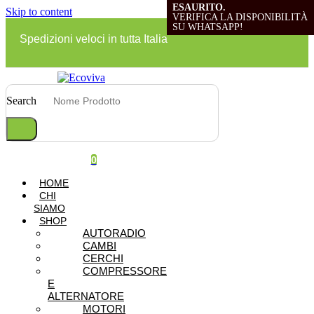
ESAURITO.
ESAURITO.
Skip to content
VERIFICA LA DISPONIBILITÀ
VERIFICA LA DISPONIBILITÀ
SU WHATSAPP!
SU WHATSAPP!
Spedizioni veloci in tutta Italia
Search
0
HOME
CHI
SIAMO
SHOP
AUTORADIO
CAMBI
CERCHI
COMPRESSORE
E
ALTERNATORE
MOTORI