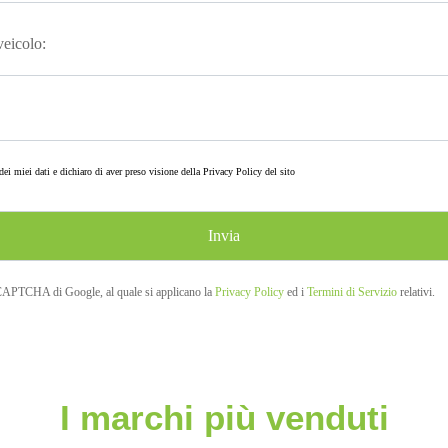
 veicolo:
ei miei dati e dichiaro di aver preso visione della
Privacy Policy
del sito
eCAPTCHA di Google, al quale si applicano la
Privacy Policy
ed i
Termini di Servizio
relativi.
I marchi più venduti