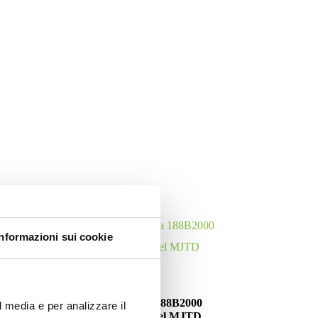
LITÀ
Informazioni sui cookie
Motori
 2010
Motore Fiat Idea 188B2000
l media e per analizzare il
2003/2008 1.9 diesel MJTD