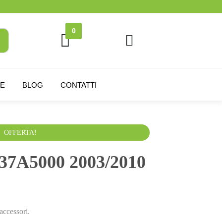
0
NE
BLOG
CONTATTI
VA esclusa
OFFERTA!
937A5000 2003/2010
accessori.