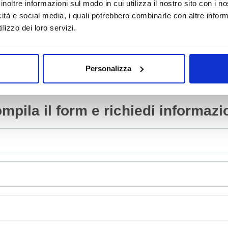
inoltre informazioni sul modo in cui utilizza il nostro sito con i 
Da
400.00
€
Da
1,000.00
€
icità e social media, i quali potrebbero combinarle con altre inform
IVA esclusa
IVA esclusa
lizzo dei loro servizi.
Personalizza
mpila il form e richiedi informazi