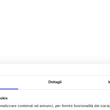
Potrebbe interessarti
ESAURITO.
VERIFICA LA DISPONIBI
Dettagli
SU WHATSAPP!
Motori
Motori
ookie
otore Alfa Romeo 156/147
Motore Lancia Y 312a2000 dal
nalizzare contenuti ed annunci, per fornire funzionalità dei socia
2A5000 2002/2005 1.9 diesel
0.9 benzina