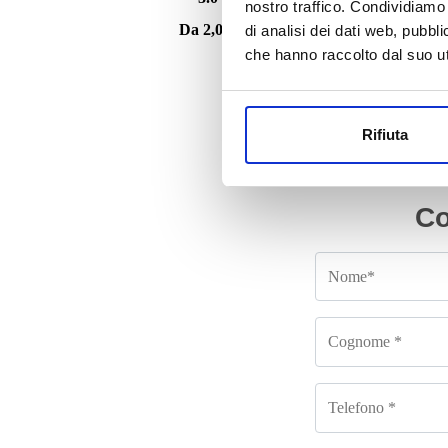
nostro traffico. Condividiamo 
Da
2,000.00
€
di analisi dei dati web, pubbl
IVA esclusa
che hanno raccolto dal suo uti
Rifiuta
Co