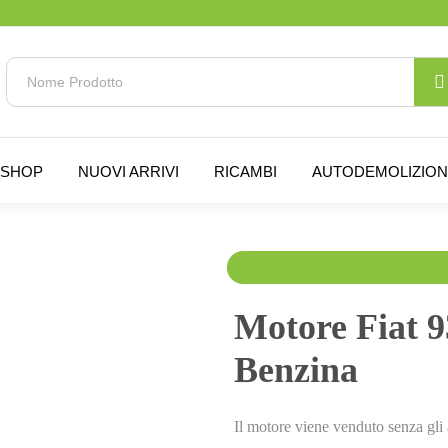
SHOP
NUOVI ARRIVI
RICAMBI
AUTODEMOLIZIO
600.00
€
650.00
€
I
Motore Fiat 
Benzina
Il motore viene venduto senza gli 