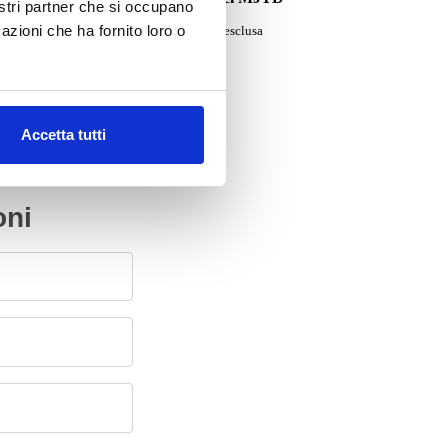
nostri partner che si occupano
Da
400.00
€
azioni che ha fornito loro o
IVA esclusa
Accetta tutti
oni