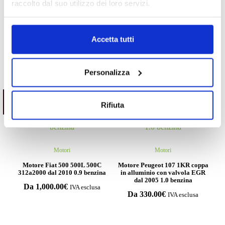
raccolto dal suo utilizzo dei loro servizi.
Motori
Motori
Motore Toyota Aygo 1KR coppa
Motore Fiat Tipo 55260384
in alluminio con valvola EGR
2015/2020 1.6 diesel
dal 2005 1.0 benzina
Accetta tutti
Da
1,500.00
€
IVA esclusa
Da
330.00
€
IVA esclusa
Personalizza
ESAURITO.
ESAURITO.
VERIFICA LA DISPONIBILITÀ
VERIFICA LA DISPONIBILITÀ
Rifiuta
SU WHATSAPP!
SU WHATSAPP!
Motori
Motori
Motore Fiat 500 500L 500C
Motore Peugeot 107 1KR coppa
312a2000 dal 2010 0.9 benzina
in alluminio con valvola EGR
dal 2005 1.0 benzina
Da
1,000.00
€
IVA esclusa
Da
330.00
€
IVA esclusa