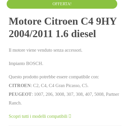
Da
500.00
€
IVA esclusa
OFFERTA!
Motore Citroen C4 9HY
2004/2011 1.6 diesel
Il motore viene venduto senza accessori.
Impianto BOSCH.
Questo prodotto potrebbe essere compatibile con:
CITROEN
: C2, C4, C4 Gran Picasso, C5.
PEUGEOT
: 1007, 206, 3008, 307, 308, 407, 5008, Partner
Ranch.
Scopri tutti i modelli compatibili