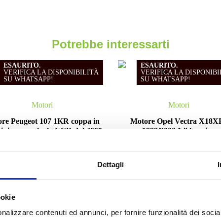
Potrebbe interessarti
ESAURITO.
ESAURITO.
VERIFICA LA DISPONIBILITÀ
VERIFICA LA DISPONIBI
SU WHATSAPP!
SU WHATSAPP!
Motori
Motori
re Peugeot 107 1KR coppa in
Motore Opel Vectra X18X
inio con valvola EGR dal 2005
1999/2000 1.8 benzina
1.0 benzina
Da
300.00
€
IVA esclusa
Da
330.00
€
IVA esclusa
Dettagli
ookie
nalizzare contenuti ed annunci, per fornire funzionalità dei socia