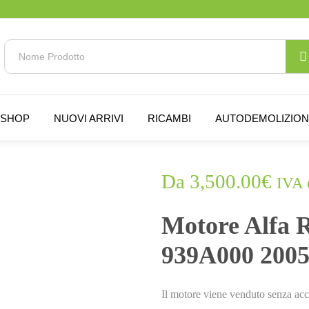
SHOP
NUOVI ARRIVI
RICAMBI
AUTODEMOLIZIO
Da
3,500.00
€
IVA 
ESAURITO.
VERIFICA LA DISPONIBILITÀ
SU WHATSAPP!
Motore Alfa 
939A000 2005
Il motore viene venduto senza acc