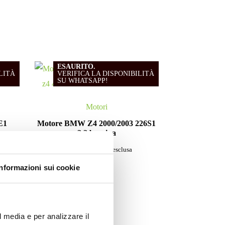
ESAURITO.
LITÀ
VERIFICA LA DISPONIBILITÀ
SU WHATSAPP!
Motori
E1
Motore BMW Z4 2000/2003 226S1
2.2 benzina
Da
400.00
€
IVA esclusa
Informazioni sui cookie
l media e per analizzare il