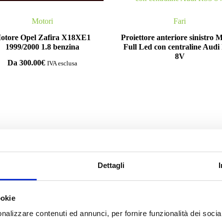
Motori
Fari
otore Opel Zafira X18XE1
Proiettore anteriore sinistro 
1999/2000 1.8 benzina
Full Led con centraline Audi
8V
Da
300.00
€
IVA esclusa
mpila il form e richiedi informazi
Dettagli
ookie
nalizzare contenuti ed annunci, per fornire funzionalità dei socia