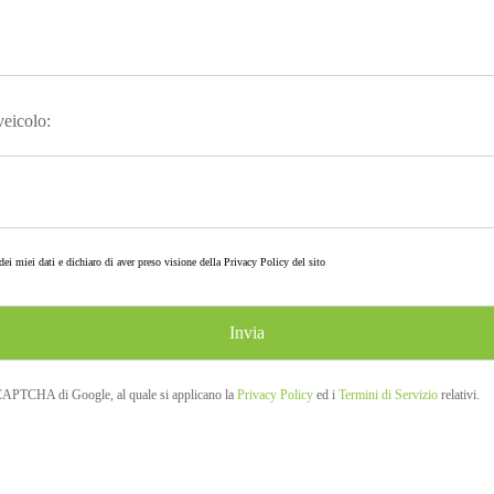
 veicolo:
ei miei dati e dichiaro di aver preso visione della
Privacy Policy
del sito
eCAPTCHA di Google, al quale si applicano la
Privacy Policy
ed i
Termini di Servizio
relativi.