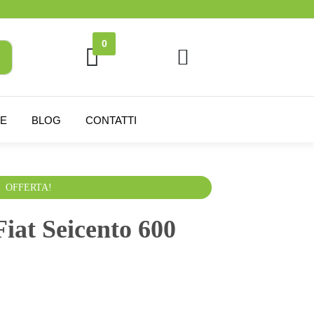
0
NE
BLOG
CONTATTI
esclusa
OFFERTA!
Fiat Seicento 600