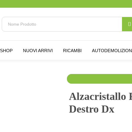
SHOP
NUOVI ARRIVI
RICAMBI
AUTODEMOLIZIO
30.00
€
70.00
€
IVA 
Alzacristallo 
Destro Dx