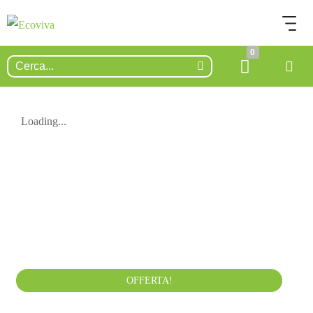
0
Loading...
150.00
€
200.00
€
IVA esclusa
OFFERTA!