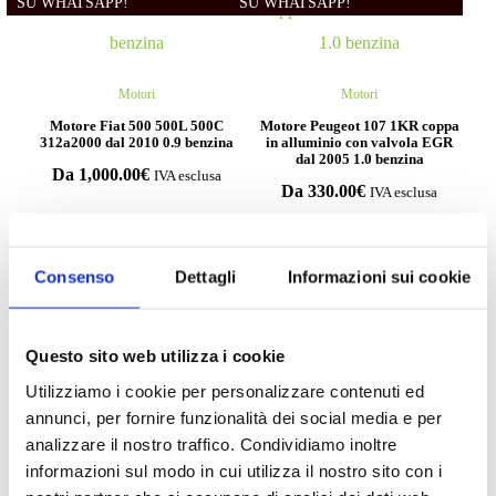
SU WHATSAPP!
SU WHATSAPP!
Motori
Motori
Motore Fiat 500 500L 500C
Motore Peugeot 107 1KR coppa
312a2000 dal 2010 0.9 benzina
in alluminio con valvola EGR
dal 2005 1.0 benzina
Da
1,000.00
€
IVA esclusa
Da
330.00
€
IVA esclusa
Consenso
Dettagli
Informazioni sui cookie
Compila il form e richiedi
Questo sito web utilizza i cookie
informazioni
Utilizziamo i cookie per personalizzare contenuti ed
annunci, per fornire funzionalità dei social media e per
analizzare il nostro traffico. Condividiamo inoltre
informazioni sul modo in cui utilizza il nostro sito con i