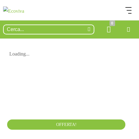
0
Loading...
150.00
€
200.00
€
IVA esclusa
OFFERTA!