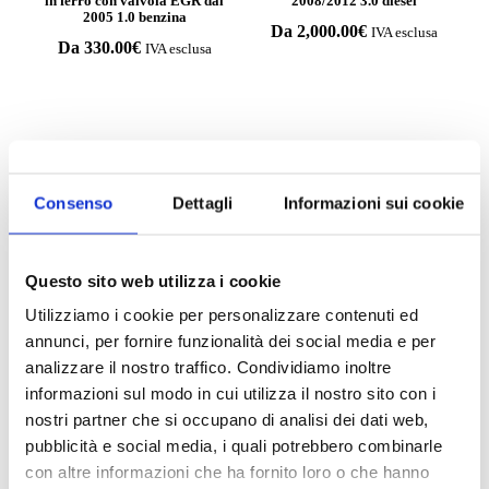
in ferro con valvola EGR dal
2008/2012 3.0 diesel
2005 1.0 benzina
Da
2,000.00
€
IVA esclusa
Da
330.00
€
IVA esclusa
Compila il form e richiedi
Consenso
Dettagli
Informazioni sui cookie
informazioni
Questo sito web utilizza i cookie
Utilizziamo i cookie per personalizzare contenuti ed
annunci, per fornire funzionalità dei social media e per
analizzare il nostro traffico. Condividiamo inoltre
informazioni sul modo in cui utilizza il nostro sito con i
nostri partner che si occupano di analisi dei dati web,
pubblicità e social media, i quali potrebbero combinarle
con altre informazioni che ha fornito loro o che hanno