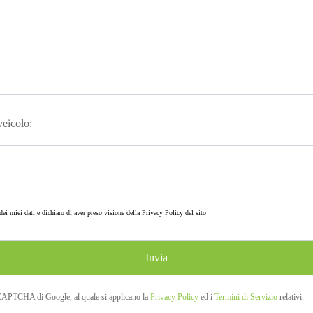
 veicolo:
ei miei dati e dichiaro di aver preso visione della
Privacy Policy
del sito
eCAPTCHA di Google, al quale si applicano la
Privacy Policy
ed i
Termini di Servizio
relativi.