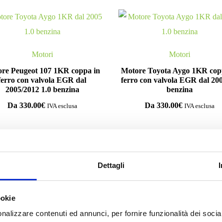
Motori
Motori
re Peugeot 107 1KR coppa in
Motore Toyota Aygo 1KR cop
ferro con valvola EGR dal
ferro con valvola EGR dal 200
2005/2012 1.0 benzina
benzina
Da
330.00
€
Da
330.00
€
IVA esclusa
IVA esclusa
Dettagli
mpila il form e richiedi informazi
ookie
nalizzare contenuti ed annunci, per fornire funzionalità dei socia