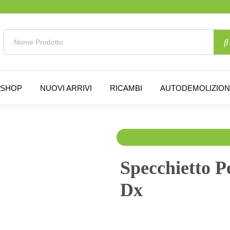
SHOP
NUOVI ARRIVI
RICAMBI
AUTODEMOLIZIO
40.00
€
50.00
€
IVA 
Specchietto P
Dx