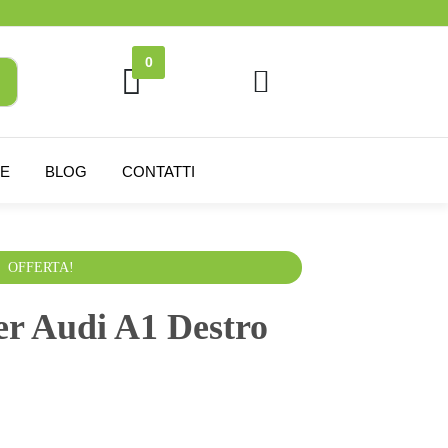
0
NE
BLOG
CONTATTI
esclusa
OFFERTA!
er Audi A1 Destro