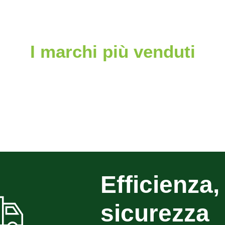
I marchi più venduti
Efficienza, 
sicurezza