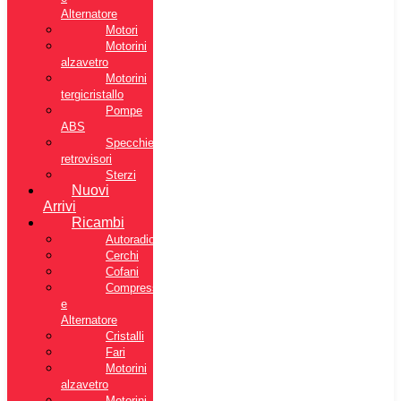
Alternatore
Motori
Motorini
alzavetro
Motorini
tergicristallo
Pompe
ABS
Specchietti
retrovisori
Sterzi
Nuovi
Arrivi
Ricambi
Autoradio
Cerchi
Cofani
Compressore
e
Alternatore
Cristalli
Fari
Motorini
alzavetro
Motorini