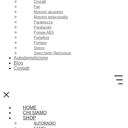
Cristalli
Fari
Motorini alzavetro
Motorini tergicristallo
Parabrezza
Parafanghi
Pompe ABS
Portelloni
Portiere
Sterzo
Specchietti Retrovisori
Autodemolizione
Blog
Contatti
×
HOME
CHI SIAMO
SHOP
AUTORADIO