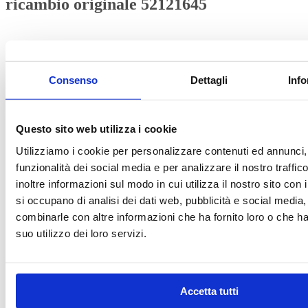
ricambio originale 52121645
Questo prodotto potrebbe essere compatibile con:
Lancia:
Ypsilon
Consenso
Dettagli
Info
Scopri tutti i modelli compatibili
Per maggiori informazioni su IVA e fatturazione clicca qui
This product is currently out of stock and unavailable.
Questo sito web utilizza i cookie
Utilizziamo i cookie per personalizzare contenuti ed annunci, 
Richiedi assistenza
funzionalità dei social media e per analizzare il nostro traffi
Richiedi assistenza
inoltre informazioni sul modo in cui utilizza il nostro sito con 
si occupano di analisi dei dati web, pubblicità e social media,
Contattaci su WhatsApp
combinarle con altre informazioni che ha fornito loro o che h
suo utilizzo dei loro servizi.
Accetta tutti