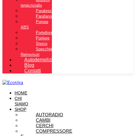
tergicristallo
Parabrezza
Parafanghi
Pompe
ABS
Portelloni
Portiere
Sterzo
Specchietti
Retrovisori
Autodemolizione
Blog
Contatti
HOME
CHI
SIAMO
SHOP
AUTORADIO
CAMBI
CERCHI
COMPRESSORE