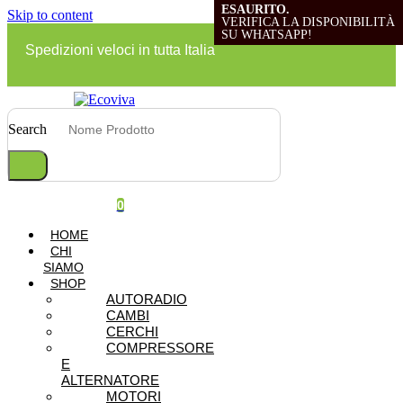
ESAURITO.
ESAURITO.
ESAURITO.
ESAURITO.
ESAURITO.
Skip to content
VERIFICA LA DISPONIBILITÀ
VERIFICA LA DISPONIBILITÀ
VERIFICA LA DISPONIBILITÀ
VERIFICA LA DISPONIBILITÀ
VERIFICA LA DISPONIBILITÀ
SU WHATSAPP!
SU WHATSAPP!
SU WHATSAPP!
SU WHATSAPP!
SU WHATSAPP!
Spedizioni veloci in tutta Italia
Search
0
HOME
CHI
SIAMO
SHOP
AUTORADIO
CAMBI
CERCHI
COMPRESSORE
E
ALTERNATORE
MOTORI