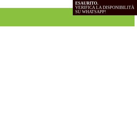
ESAURITO.
ESAURITO.
VERIFICA LA DISPONIBILITÀ
VERIFICA LA DISPONIBILITÀ
SU WHATSAPP!
SU WHATSAPP!