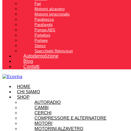
Fari
Motorini alzavetro
Motorini tergicristallo
Parabrezza
Parafanghi
Pompe ABS
Portelloni
Portiere
Sterzo
Specchietti Retrovisori
Autodemolizione
Blog
Contatti
HOME
CHI SIAMO
SHOP
AUTORADIO
CAMBI
CERCHI
COMPRESSORE E ALTERNATORE
MOTORI
MOTORINI ALZAVETRO