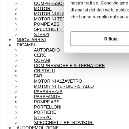
nostro traffico. Condividiamo 
COMPRESSORE E ALTERNATORE
MOTORI
di analisi dei dati web, pubbl
MOTORINI ALZAVETRO
che hanno raccolto dal suo uti
MOTORINI TERGICRISTALLO
POMPE ABS
SPECCHIETTI RETROVISORI
STERZI
Rifiuta
NUOVI ARRIVI
RICAMBI
AUTORADIO
CERCHI
COFANI
COMPRESSORE E ALTERNATORE
CRISTALLI
FARI
MOTORINI ALZAVETRO
MOTORINI TERGICRISTALLO
PARABREZZA
PARAFANGHI
POMPE ABS
PORTELLONI
PORTIERE
STERZO
SPECCHIETTI RETROVISORI
AUTODEMOLIZIONE