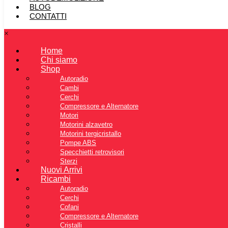
BLOG
CONTATTI
×
Home
Chi siamo
Shop
Autoradio
Cambi
Cerchi
Compressore e Alternatore
Motori
Motorini alzavetro
Motorini tergicristallo
Pompe ABS
Specchietti retrovisori
Sterzi
Nuovi Arrivi
Ricambi
Autoradio
Cerchi
Cofani
Compressore e Alternatore
Cristalli