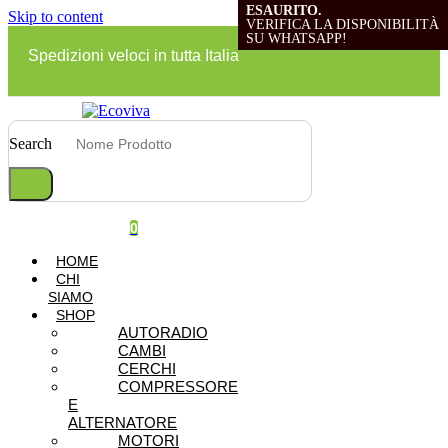
ESAURITO.
ESAURITO.
ESAURITO.
ESAURITO.
Skip to content
VERIFICA LA DISPONIBILITÀ
VERIFICA LA DISPONIBILITÀ
VERIFICA LA DISPONIBILITÀ
VERIFICA LA DISPONIBILITÀ
SU WHATSAPP!
SU WHATSAPP!
SU WHATSAPP!
SU WHATSAPP!
Spedizioni veloci in tutta Italia
Search
0
HOME
CHI
SIAMO
SHOP
AUTORADIO
CAMBI
CERCHI
COMPRESSORE
E
ALTERNATORE
MOTORI