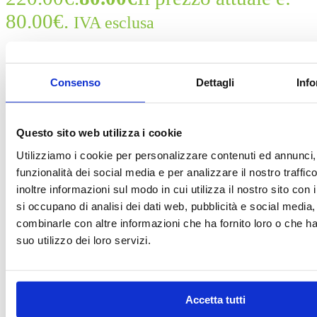
80.00€.
IVA esclusa
Pompa Abs Fiat Panda 0 265 235 488
Consenso
Dettagli
Info
Questo prodotto potrebbe essere compatibile con:
FIAT:
Panda
Questo sito web utilizza i cookie
Scopri tutti i modelli compatibili
Utilizziamo i cookie per personalizzare contenuti ed annunci, 
Per maggiori informazioni su IVA e fatturazione clicca qui
funzionalità dei social media e per analizzare il nostro traffi
inoltre informazioni sul modo in cui utilizza il nostro sito con 
IVA
Clear
si occupano di analisi dei dati web, pubblicità e social media,
Pompa Abs
combinarle con altre informazioni che ha fornito loro o che h
Fiat Panda 0
suo utilizzo dei loro servizi.
265 235 488
quantità
Aggiungi al carrello
Accetta tutti