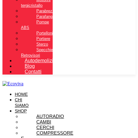
tergicristallo
Parabrezza
Parafanghi
Pompe
ABS
Portelloni
Portiere
Sterzo
Specchietti
Retrovisori
Autodemolizione
Blog
Contatti
HOME
CHI
SIAMO
SHOP
AUTORADIO
CAMBI
CERCHI
COMPRESSORE