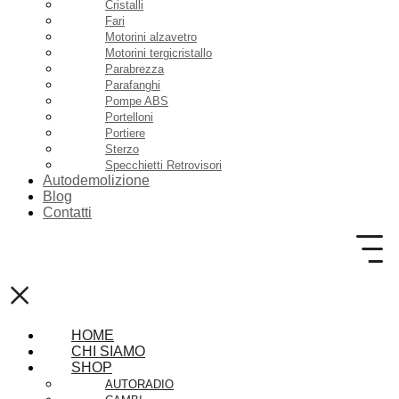
Cristalli
Fari
Motorini alzavetro
Motorini tergicristallo
Parabrezza
Parafanghi
Pompe ABS
Portelloni
Portiere
Sterzo
Specchietti Retrovisori
Autodemolizione
Blog
Contatti
×
HOME
CHI SIAMO
SHOP
AUTORADIO