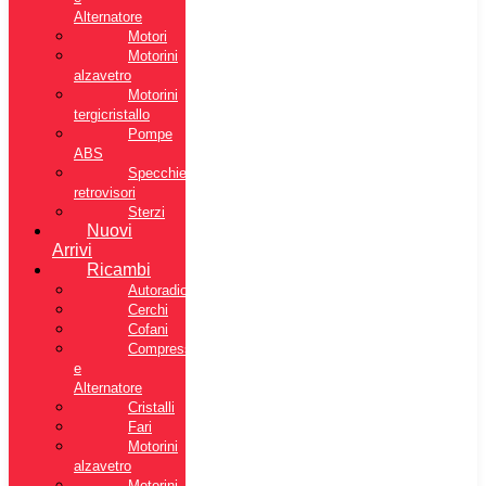
Alternatore
Motori
Motorini
alzavetro
Motorini
tergicristallo
Pompe
ABS
Specchietti
retrovisori
Sterzi
Nuovi
Arrivi
Ricambi
Autoradio
Cerchi
Cofani
Compressore
e
Alternatore
Cristalli
Fari
Motorini
alzavetro
Motorini