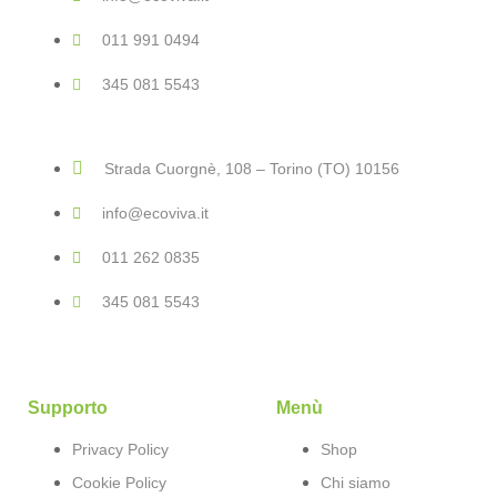
011 991 0494
345 081 5543
Strada Cuorgnè, 108 – Torino (TO) 10156
info@ecoviva.it
011 262 0835
345 081 5543
Supporto
Menù
Privacy Policy
Shop
Cookie Policy
Chi siamo