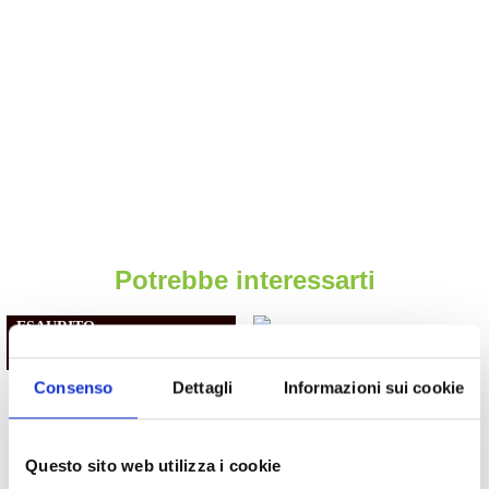
Potrebbe interessarti
ESAURITO.
VERIFICA LA DISPONIBILITÀ
SU WHATSAPP!
Consenso
Dettagli
Informazioni sui cookie
Motori
Motori
Questo sito web utilizza i cookie
Motore Opel Zafira X18XE1
Motore Renault Clio K9KB6