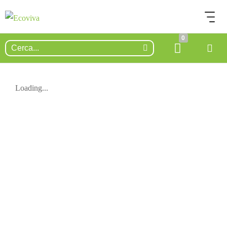
0
Loading...
ESAURITO.
VERIFICA LA DISPONIBILITÀ
SU WHATSAPP!