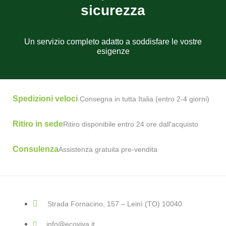
sicurezza
Un servizio completo adatto a soddisfare le vostre
esigenze
Spedizioni veloci
Consegna in tutta Italia (entro 2-4 giorni)
Ritiro in sede
Ritiro disponibile entro 24 ore dall'acquisto
Consulenza
Assistenza gratuita pre-vendita
Strada Fornacino, 157 – Leinì (TO) 10040
info@ecoviva.it