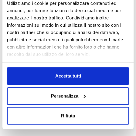
1999/2000 1.8 benzina
2013/2016 1.5 diesel
Utilizziamo i cookie per personalizzare contenuti ed
annunci, per fornire funzionalità dei social media e per
Da
300.00
€
1,050.00
€
IVA esclusa
1,000.00
€
IVA esclusa
analizzare il nostro traffico. Condividiamo inoltre
informazioni sul modo in cui utilizza il nostro sito con i
nostri partner che si occupano di analisi dei dati web,
pubblicità e social media, i quali potrebbero combinarle
ESAURITO.
VERIFICA LA DISPONIBILITÀ
con altre informazioni che ha fornito loro o che hanno
SU WHATSAPP!
raccolto dal suo utilizzo dei loro servizi.
Motori
Motori
Motore Audi A4 CCW 2008/2012
Motore Audi TT BUB 2006/2010
Accetta tutti
3.0 diesel
3.2 benzina
Da
2,000.00
€
Da
1,000.00
€
IVA esclusa
IVA esclusa
Personalizza
Rifiuta