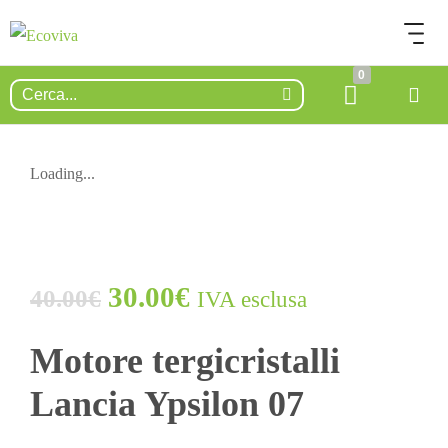
0
Loading...
ESAURITO.
VERIFICA LA DISPONIBILITÀ
SU WHATSAPP!
30.00
€
40.00
€
IVA esclusa
Motore tergicristalli
Lancia Ypsilon 07