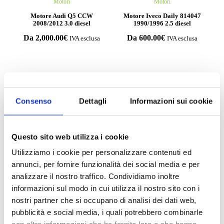
Motori
Motori
Motore Audi Q5 CCW
Motore Iveco Daily 814047
2008/2012 3.0 diesel
1990/1996 2.5 diesel
Da
2,000.00
€
Da
600.00
€
IVA esclusa
IVA esclusa
Consenso
Dettagli
Informazioni sui cookie
Compila il form e richiedi
informazioni
Questo sito web utilizza i cookie
Utilizziamo i cookie per personalizzare contenuti ed
annunci, per fornire funzionalità dei social media e per
analizzare il nostro traffico. Condividiamo inoltre
informazioni sul modo in cui utilizza il nostro sito con i
nostri partner che si occupano di analisi dei dati web,
pubblicità e social media, i quali potrebbero combinarle