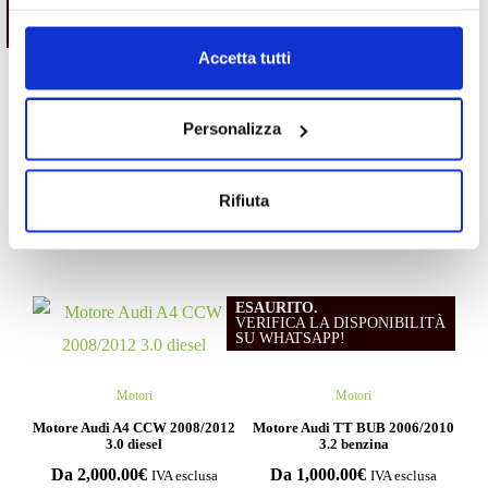
ESAURITO.
VERIFICA LA DISPONIBILITÀ
SU WHATSAPP!
Accetta tutti
Motori
Motori
Personalizza
Motore Opel Zafira X18XE1
Motore Renault Clio K9KB6
1999/2000 1.8 benzina
2013/2016 1.5 diesel
Rifiuta
Da
300.00
€
1,050.00
€
IVA esclusa
1,000.00
€
IVA esclusa
ESAURITO.
VERIFICA LA DISPONIBILITÀ
SU WHATSAPP!
Motori
Motori
Motore Audi A4 CCW 2008/2012
Motore Audi TT BUB 2006/2010
3.0 diesel
3.2 benzina
Da
2,000.00
€
Da
1,000.00
€
IVA esclusa
IVA esclusa