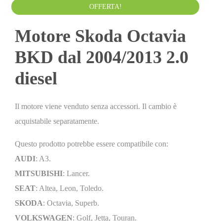
Da
700.00
€
IVA esclusa
OFFERTA!
Motore Skoda Octavia
BKD dal 2004/2013 2.0
diesel
Il motore viene venduto senza accessori. Il cambio è
acquistabile separatamente.
Questo prodotto potrebbe essere compatibile con:
AUDI
: A3.
MITSUBISHI
: Lancer.
SEAT
: Altea, Leon, Toledo.
SKODA
: Octavia, Superb.
VOLKSWAGEN
: Golf, Jetta, Touran.