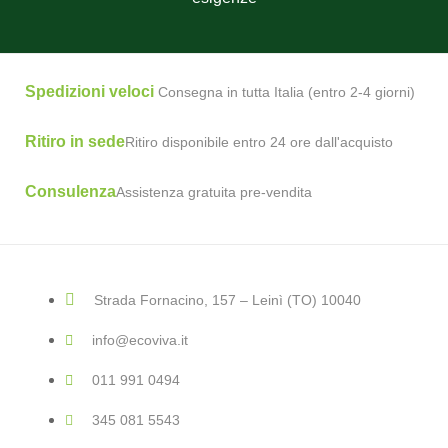
Spedizioni veloci
Consegna in tutta Italia (entro 2-4 giorni)
Ritiro in sede
Ritiro disponibile entro 24 ore dall'acquisto
Consulenza
Assistenza gratuita pre-vendita
Strada Fornacino, 157 – Leinì (TO) 10040
info@ecoviva.it
011 991 0494
345 081 5543