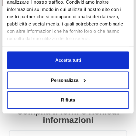
analizzare il nostro traffico. Condividiamo inoltre
SU WHATSAPP!
SU WHATSAPP!
informazioni sul modo in cui utilizza il nostro sito con i
nostri partner che si occupano di analisi dei dati web,
pubblicità e social media, i quali potrebbero combinarle
Motori
Motori
con altre informazioni che ha fornito loro o che hanno
Motore Fiat 500 500L 500C
Motore Peugeot 107 1KR coppa
raccolto dal suo utilizzo dei loro servizi.
312a2000 dal 2010 0.9 benzina
in alluminio con valvola EGR
dal 2005 1.0 benzina
Da
1,000.00
€
IVA esclusa
Da
330.00
€
IVA esclusa
Accetta tutti
Personalizza
Rifiuta
Compila il form e richiedi
informazioni