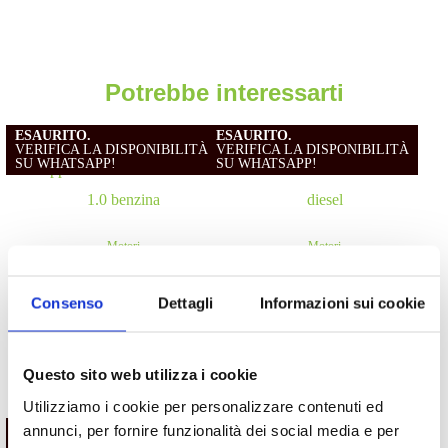
Potrebbe interessarti
ESAURITO.
ESAURITO.
VERIFICA LA DISPONIBILITÀ
VERIFICA LA DISPONIBILITÀ
SU WHATSAPP!
SU WHATSAPP!
Motori
Motori
Motore Toyota Aygo 1KR coppa
Motore Fiat Tipo 55260384
in alluminio con valvola EGR
2015/2020 1.6 diesel
Consenso
Dettagli
Informazioni sui cookie
dal 2005 1.0 benzina
Da
1,500.00
€
IVA esclusa
Da
330.00
€
IVA esclusa
Questo sito web utilizza i cookie
Utilizziamo i cookie per personalizzare contenuti ed
annunci, per fornire funzionalità dei social media e per
ESAURITO.
ESAURITO.
VERIFICA LA DISPONIBILITÀ
VERIFICA LA DISPONIBILITÀ