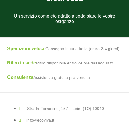
Un servizio completo adatto a soddisfare le vostre
esigenze
Spedizioni veloci
Consegna in tutta Italia (entro 2-4 giorni)
Ritiro in sede
Ritiro disponibile entro 24 ore dall'acquisto
Consulenza
Assistenza gratuita pre-vendita
Strada Fornacino, 157 – Leinì (TO) 10040
info@ecoviva.it