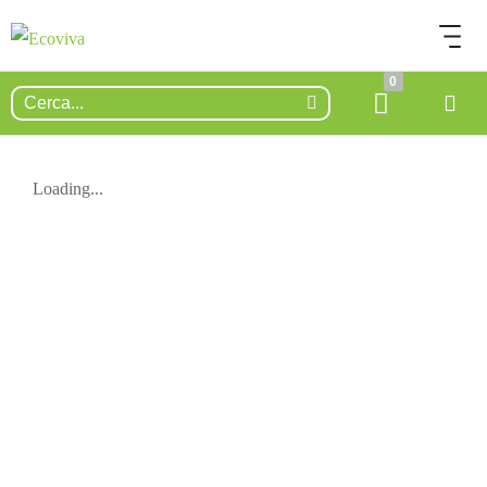
0
Loading...
ESAURITO.
VERIFICA LA DISPONIBILITÀ
SU WHATSAPP!