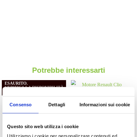
Potrebbe interessarti
ESAURITO.
VERIFICA LA DISPONIBILITÀ
SU WHATSAPP!
Consenso
Dettagli
Informazioni sui cookie
Motori
Motori
Questo sito web utilizza i cookie
Motore Opel Zafira X18XE1
Motore Renault Clio K9KB6
1999/2000 1.8 benzina
2013/2016 1.5 diesel
Utilizziamo i cookie per personalizzare contenuti ed