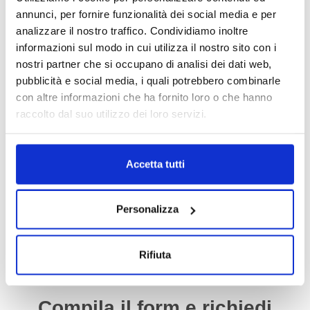
Da
300.00
€
1,050.00
€
IVA esclusa
1,000.00
€
IVA esclusa
annunci, per fornire funzionalità dei social media e per
analizzare il nostro traffico. Condividiamo inoltre
informazioni sul modo in cui utilizza il nostro sito con i
nostri partner che si occupano di analisi dei dati web,
ESAURITO.
pubblicità e social media, i quali potrebbero combinarle
VERIFICA LA DISPONIBILITÀ
SU WHATSAPP!
con altre informazioni che ha fornito loro o che hanno
raccolto dal suo utilizzo dei loro servizi.
Motori
Motori
Motore Audi A4 CCW 2008/2012
Motore Audi TT BUB 2006/2010
3.0 diesel
3.2 benzina
Accetta tutti
Da
2,000.00
€
Da
1,000.00
€
IVA esclusa
IVA esclusa
Personalizza
Rifiuta
Compila il form e richiedi