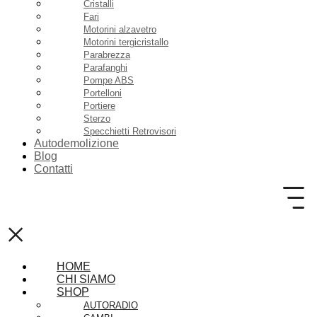
Cristalli
Fari
Motorini alzavetro
Motorini tergicristallo
Parabrezza
Parafanghi
Pompe ABS
Portelloni
Portiere
Sterzo
Specchietti Retrovisori
Autodemolizione
Blog
Contatti
×
HOME
CHI SIAMO
SHOP
AUTORADIO