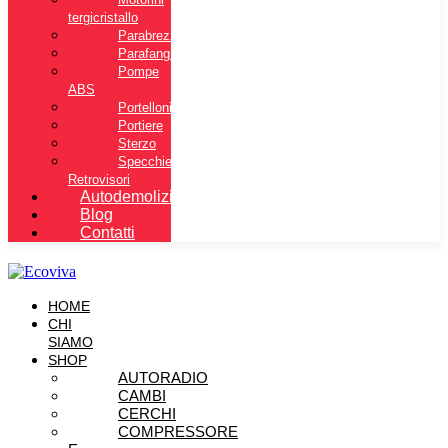
tergicristallo
Parabrezza
Parafanghi
Pompe
ABS
Portelloni
Portiere
Sterzo
Specchietti
Retrovisori
Autodemolizione
Blog
Contatti
HOME
CHI
SIAMO
SHOP
AUTORADIO
CAMBI
CERCHI
COMPRESSORE