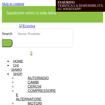
ESAURITO.
ESAURITO.
ESAURITO.
ESAURITO.
Skip to content
VERIFICA LA DISPONIBILITÀ
VERIFICA LA DISPONIBILITÀ
VERIFICA LA DISPONIBILITÀ
VERIFICA LA DISPONIBILITÀ
SU WHATSAPP!
SU WHATSAPP!
SU WHATSAPP!
SU WHATSAPP!
Spedizioni veloci in tutta Italia
Search
0
HOME
CHI
SIAMO
SHOP
AUTORADIO
CAMBI
CERCHI
COMPRESSORE
E
ALTERNATORE
MOTORI