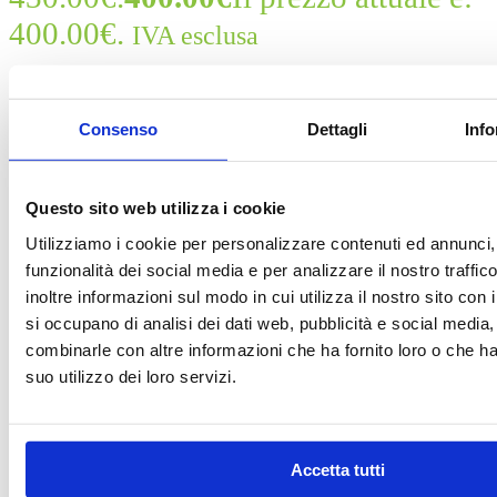
400.00€.
IVA esclusa
Motore Ford Fiesta STJA 2008/2012 1.2
Benzina
Consenso
Dettagli
Info
Il motore viene venduto senza gli accessori.
Questo sito web utilizza i cookie
Questo prodotto potrebbe essere compatibile con:
FORD:
Fiesta
Utilizziamo i cookie per personalizzare contenuti ed annunci, 
funzionalità dei social media e per analizzare il nostro traffi
Scopri tutti i modelli compatibili
Per maggiori informazioni su IVA e fatturazione clicca qui
inoltre informazioni sul modo in cui utilizza il nostro sito con 
si occupano di analisi dei dati web, pubblicità e social media,
IVA
Clear
combinarle con altre informazioni che ha fornito loro o che h
suo utilizzo dei loro servizi.
Richiedi assistenza
Richiedi assistenza
Accetta tutti
Contattaci su WhatsApp