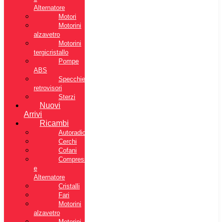
Alternatore
Motori
Motorini
alzavetro
Motorini
tergicristallo
Pompe
ABS
Specchietti
retrovisori
Sterzi
Nuovi
Arrivi
Ricambi
Autoradio
Cerchi
Cofani
Compressore
e
Alternatore
Cristalli
Fari
Motorini
alzavetro
Motorini