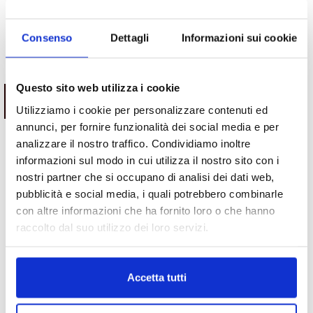
Consenso
Dettagli
Informazioni sui cookie
Potrebbe interessarti
Questo sito web utilizza i cookie
ESAURITO.
ESAURITO.
VERIFICA LA DISPONIBILITÀ
VERIFICA LA DISPONIBILITÀ
Utilizziamo i cookie per personalizzare contenuti ed
SU WHATSAPP!
SU WHATSAPP!
annunci, per fornire funzionalità dei social media e per
analizzare il nostro traffico. Condividiamo inoltre
informazioni sul modo in cui utilizza il nostro sito con i
Motori
Motori
nostri partner che si occupano di analisi dei dati web,
Motore Jeep Compass 55260384
Motore Jeep Renegade
pubblicità e social media, i quali potrebbero combinarle
dal 2017 1.6 diesel
55260384 2014/2018 1.6 diesel
con altre informazioni che ha fornito loro o che hanno
Da
1,500.00
€
Da
1,500.00
€
IVA esclusa
IVA esclusa
raccolto dal suo utilizzo dei loro servizi.
Accetta tutti