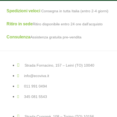
Spedizioni veloci
Consegna in tutta Italia (entro 2-4 giorni)
Ritiro in sede
Ritiro disponibile entro 24 ore dall'acquisto
Consulenza
Assistenza gratuita pre-vendita
Strada Fornacino, 157 – Leinì (TO) 10040
info@ecoviva.it
011 991 0494
345 081 5543
Strada Cuorgnè, 108 – Torino (TO) 10156