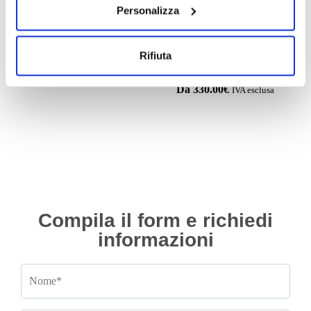
Personalizza
Motori
Motori
Motore Seat Ibiza BKY
Motore Peugeot 107 1KR coppa
Rifiuta
2004/2008 1.4 benzina
in ferro con valvola EGR dal
2005/2012 1.0 benzina
Da
300.00
€
IVA esclusa
Da
330.00
€
IVA esclusa
Compila il form e richiedi
informazioni