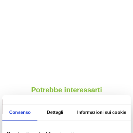
Potrebbe interessarti
ESAURITO.
VERIFICA LA DISPONIBILITÀ
SU WHATSAPP!
Consenso
Dettagli
Informazioni sui cookie