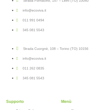
Strada Fornacino, 157 – Leinì (TO) 10040
info@ecoviva.it
011 991 0494
345 081 5543
Strada Cuorgnè, 108 – Torino (TO) 10156
info@ecoviva.it
011 262 0835
345 081 5543
Supporto
Menù