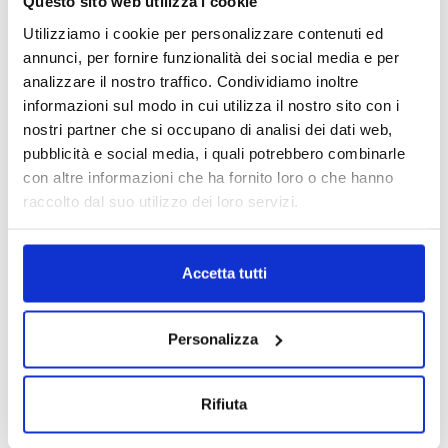
Questo sito web utilizza i cookie
Motori
Motori
Utilizziamo i cookie per personalizzare contenuti ed
Motore Opel Zafira X18XE1
Motore Renault Clio K9KB6
1999/2000 1.8 benzina
2013/2016 1.5 diesel
annunci, per fornire funzionalità dei social media e per
analizzare il nostro traffico. Condividiamo inoltre
Da
300.00
€
1,050.00
€
IVA esclusa
1,000.00
€
IVA esclusa
informazioni sul modo in cui utilizza il nostro sito con i
nostri partner che si occupano di analisi dei dati web,
pubblicità e social media, i quali potrebbero combinarle
con altre informazioni che ha fornito loro o che hanno
ESAURITO.
VERIFICA LA DISPONIBILITÀ
raccolto dal suo utilizzo dei loro servizi.
SU WHATSAPP!
Motori
Motori
Accetta tutti
Motore Audi A4 CCW 2008/2012
Motore Audi TT BUB 2006/2010
3.0 diesel
3.2 benzina
Da
2,000.00
€
Da
1,000.00
€
IVA esclusa
IVA esclusa
Personalizza
Rifiuta