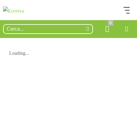
0
Loading...
ESAURITO.
VERIFICA LA DISPONIBILITÀ
SU WHATSAPP!