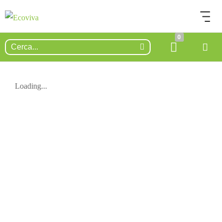
0
Loading...
ESAURITO.
VERIFICA LA DISPONIBILITÀ
SU WHATSAPP!