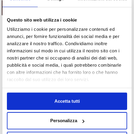
ESAURITO.
ESAURITO.
VERIFICA LA DISPONIBILITÀ
VERIFICA LA DISPONIBILITÀ
SU WHATSAPP!
SU WHATSAPP!
Questo sito web utilizza i cookie
Utilizziamo i cookie per personalizzare contenuti ed
annunci, per fornire funzionalità dei social media e per
Motori
Motori
analizzare il nostro traffico. Condividiamo inoltre
Motore Jeep Compass 55260384
Motore Jeep Renegade
dal 2017 1.6 diesel
55260384 2014/2018 1.6 diesel
informazioni sul modo in cui utilizza il nostro sito con i
nostri partner che si occupano di analisi dei dati web,
Da
1,500.00
€
Da
1,500.00
€
IVA esclusa
IVA esclusa
pubblicità e social media, i quali potrebbero combinarle
con altre informazioni che ha fornito loro o che hanno
raccolto dal suo utilizzo dei loro servizi.
Accetta tutti
Motori
Motori
Motore Seat Ibiza BKY
Motore Peugeot 107 1KR coppa
Personalizza
2004/2008 1.4 benzina
in ferro con valvola EGR dal
2005/2012 1.0 benzina
Da
300.00
€
IVA esclusa