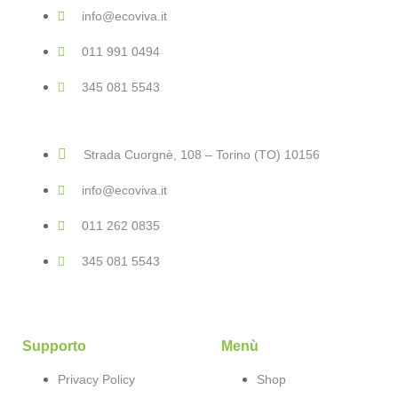
info@ecoviva.it
011 991 0494
345 081 5543
Strada Cuorgnè, 108 – Torino (TO) 10156
info@ecoviva.it
011 262 0835
345 081 5543
Supporto
Menù
Privacy Policy
Shop