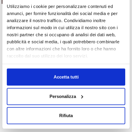
SU WHATSAPP!
Utilizziamo i cookie per personalizzare contenuti ed
annunci, per fornire funzionalità dei social media e per
analizzare il nostro traffico. Condividiamo inoltre
Motori
Motori
informazioni sul modo in cui utilizza il nostro sito con i
Motore Opel Zafira X18XE1
Motore Renault Clio K9KB6
nostri partner che si occupano di analisi dei dati web,
1999/2000 1.8 benzina
2013/2016 1.5 diesel
pubblicità e social media, i quali potrebbero combinarle
Da
300.00
€
1,050.00
€
IVA esclusa
1,000.00
€
IVA esclusa
con altre informazioni che ha fornito loro o che hanno
raccolto dal suo utilizzo dei loro servizi.
ESAURITO.
Accetta tutti
VERIFICA LA DISPONIBILITÀ
SU WHATSAPP!
Personalizza
Motori
Motori
Motore Audi A4 CCW 2008/2012
Motore Audi TT BUB 2006/2010
3.0 diesel
3.2 benzina
Rifiuta
Da
2,000.00
€
Da
1,000.00
€
IVA esclusa
IVA esclusa