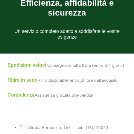
Efficienza, affidabilità e
sicurezza
Un servizio completo adatto a soddisfare le vostre
esigenze
Spedizioni veloci
Consegna in tutta Italia (entro 2-4 giorni)
Ritiro in sede
Ritiro disponibile entro 24 ore dall'acquisto
Consulenza
Assistenza gratuita pre-vendita
Strada Fornacino, 157 – Leinì (TO) 10040