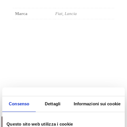
Marca
Fiat, Lancia
Consenso
Dettagli
Informazioni sui cookie
Potrebbe interessarti
ESAURITO.
VERIFICA LA DISPONIBILITÀ
Questo sito web utilizza i cookie