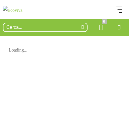
0
Loading...
ESAURITO.
VERIFICA LA DISPONIBILITÀ
SU WHATSAPP!