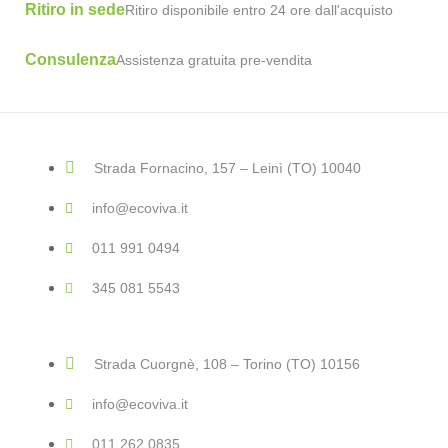
Ritiro in sede
Ritiro disponibile entro 24 ore dall'acquisto
Consulenza
Assistenza gratuita pre-vendita
Strada Fornacino, 157 – Leinì (TO) 10040
info@ecoviva.it
011 991 0494
345 081 5543
Strada Cuorgnè, 108 – Torino (TO) 10156
info@ecoviva.it
011 262 0835