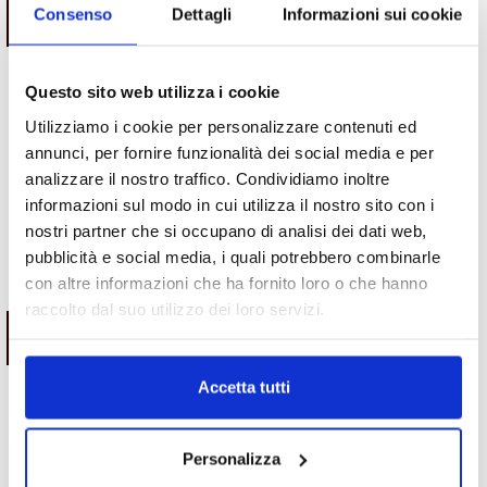
ESAURITO.
ESAURITO.
Consenso
Dettagli
Informazioni sui cookie
VERIFICA LA DISPONIBILITÀ
VERIFICA LA DISPONIBILITÀ
SU WHATSAPP!
SU WHATSAPP!
Questo sito web utilizza i cookie
Utilizziamo i cookie per personalizzare contenuti ed
Motori
Motori
annunci, per fornire funzionalità dei social media e per
Motore Toyota Aygo 1KR coppa
Motore Fiat Tipo 55260384
in alluminio con valvola EGR
2015/2020 1.6 diesel
analizzare il nostro traffico. Condividiamo inoltre
dal 2005 1.0 benzina
Da
1,500.00
€
informazioni sul modo in cui utilizza il nostro sito con i
IVA esclusa
Da
330.00
€
IVA esclusa
nostri partner che si occupano di analisi dei dati web,
pubblicità e social media, i quali potrebbero combinarle
con altre informazioni che ha fornito loro o che hanno
raccolto dal suo utilizzo dei loro servizi.
ESAURITO.
ESAURITO.
VERIFICA LA DISPONIBILITÀ
VERIFICA LA DISPONIBILITÀ
SU WHATSAPP!
SU WHATSAPP!
Accetta tutti
Motori
Motori
Personalizza
Motore Fiat 500 500L 500C
Motore Peugeot 107 1KR coppa