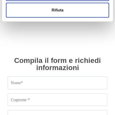
312a2000 dal 2010 0.9 benzina
in alluminio con valvola EGR
dal 2005 1.0 benzina
Da
1,000.00
€
IVA esclusa
Rifiuta
Da
330.00
€
IVA esclusa
Compila il form e richiedi
informazioni