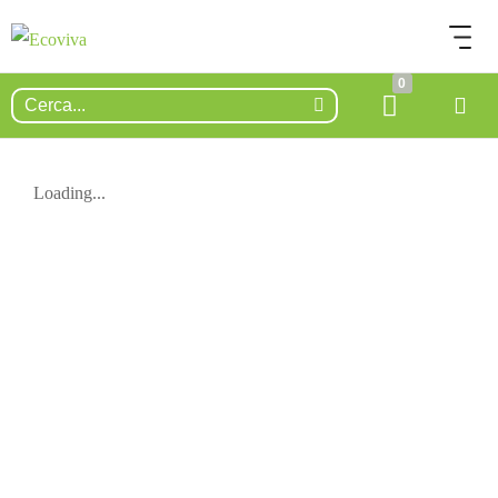
0
Loading...
ESAURITO.
VERIFICA LA DISPONIBILITÀ
SU WHATSAPP!