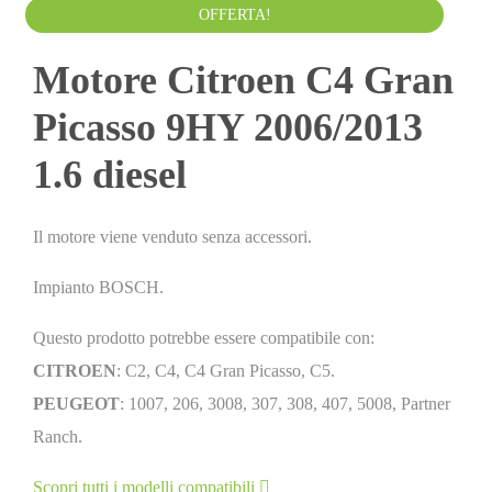
Da
500.00
€
IVA esclusa
OFFERTA!
Motore Citroen C4 Gran
Picasso 9HY 2006/2013
1.6 diesel
Il motore viene venduto senza accessori.
Impianto BOSCH.
Questo prodotto potrebbe essere compatibile con:
CITROEN
: C2, C4, C4 Gran Picasso, C5.
PEUGEOT
: 1007, 206, 3008, 307, 308, 407, 5008, Partner
Ranch.
Scopri tutti i modelli compatibili