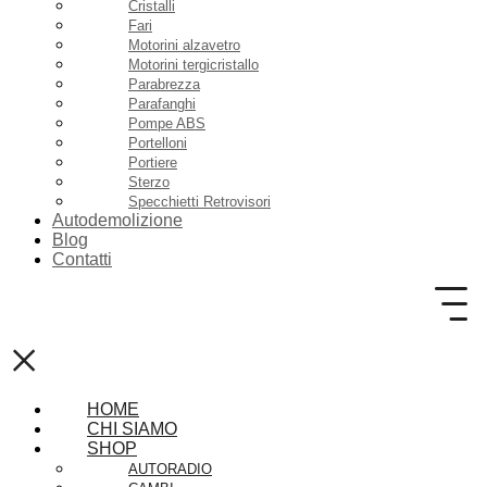
Cristalli
Fari
Motorini alzavetro
Motorini tergicristallo
Parabrezza
Parafanghi
Pompe ABS
Portelloni
Portiere
Sterzo
Specchietti Retrovisori
Autodemolizione
Blog
Contatti
×
HOME
CHI SIAMO
SHOP
AUTORADIO