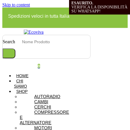
ESAURITO.
ESAURITO.
ESAURITO.
Skip to content
VERIFICA LA DISPONIBILITÀ
VERIFICA LA DISPONIBILITÀ
VERIFICA LA DISPONIBILITÀ
SU WHATSAPP!
SU WHATSAPP!
SU WHATSAPP!
Spedizioni veloci in tutta Italia
Search
0
HOME
CHI
SIAMO
SHOP
AUTORADIO
CAMBI
CERCHI
COMPRESSORE
E
ALTERNATORE
MOTORI