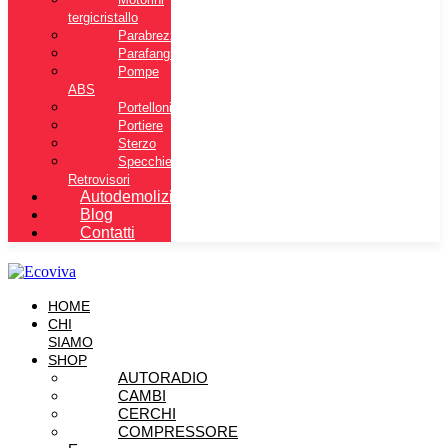
tergicristallo
Parabrezza
Parafanghi
Pompe
ABS
Portelloni
Portiere
Sterzo
Specchietti
Retrovisori
Autodemolizione
Blog
Contatti
HOME
CHI
SIAMO
SHOP
AUTORADIO
CAMBI
CERCHI
COMPRESSORE