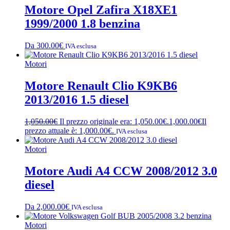
Motore Opel Zafira X18XE1
1999/2000 1.8 benzina
Da
300.00
€
IVA esclusa
Motori
Motore Renault Clio K9KB6
2013/2016 1.5 diesel
1,050.00
€
Il prezzo originale era: 1,050.00€.
1,000.00
€
Il
prezzo attuale è: 1,000.00€.
IVA esclusa
Motori
Motore Audi A4 CCW 2008/2012 3.0
diesel
Da
2,000.00
€
IVA esclusa
Motori