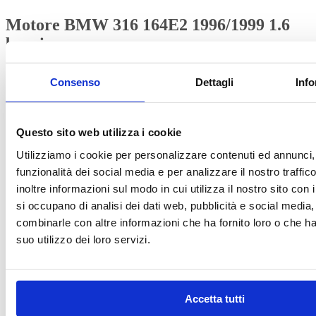
Motore BMW 316 164E2 1996/1999 1.6
benzina
Il motore viene venduto senza accessori.
Consenso
Dettagli
Info
Questo prodotto potrebbe essere compatibile con:
BMW
: 316.
Questo sito web utilizza i cookie
Scopri tutti i modelli compatibili
Per maggiori informazioni su IVA e fatturazione clicca qui
Utilizziamo i cookie per personalizzare contenuti ed annunci, 
IVA
Clear
funzionalità dei social media e per analizzare il nostro traffi
inoltre informazioni sul modo in cui utilizza il nostro sito con 
si occupano di analisi dei dati web, pubblicità e social media,
Richiedi assistenza
combinarle con altre informazioni che ha fornito loro o che h
Richiedi assistenza
suo utilizzo dei loro servizi.
Contattaci su WhatsApp
Accetta tutti