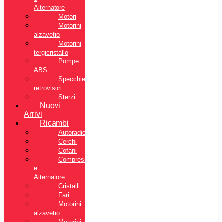
Alternatore
Motori
Motorini
alzavetro
Motorini
tergicristallo
Pompe
ABS
Specchietti
retrovisori
Sterzi
Nuovi
Arrivi
Ricambi
Autoradio
Cerchi
Cofani
Compressore
e
Alternatore
Cristalli
Fari
Motorini
alzavetro
Motorini