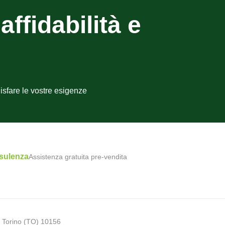
affidabilità e
isfare le vostre esigenze
sulenza
Assistenza gratuita pre-vendita
 Torino (TO) 10156