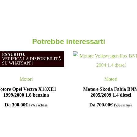
Potrebbe interessarti
ESAURITO.
VERIFICA LA DISPONIBILITÀ
SU WHATSAPP!
Motori
Motori
otore Opel Vectra X18XE1
Motore Skoda Fabia BN
1999/2000 1.8 benzina
2005/2009 1.4 diesel
Da
300.00
€
Da
700.00
€
IVA esclusa
IVA esclusa