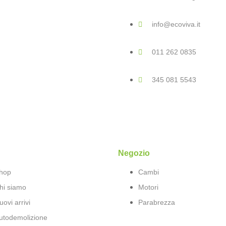
info@ecoviva.it
011 262 0835
345 081 5543
Negozio
hop
Cambi
hi siamo
Motori
uovi arrivi
Parabrezza
utodemolizione