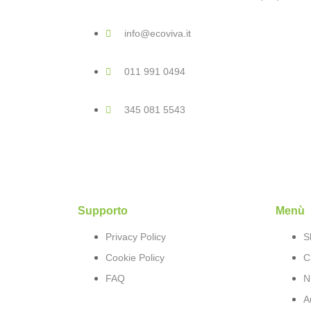
info@ecoviva.it
011 991 0494
345 081 5543
Supporto
Menù
Privacy Policy
S
Cookie Policy
C
FAQ
N
A