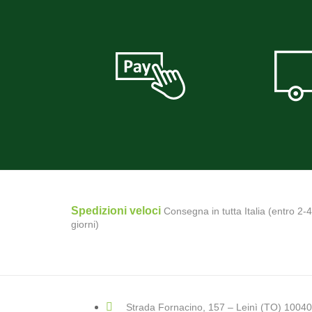
Spedizioni veloci
Consegna in tutta Italia (entro 2-4
giorni)
Strada Fornacino, 157 – Leinì (TO) 10040