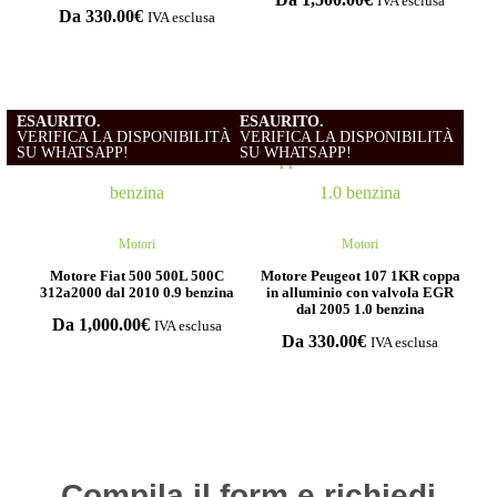
IVA esclusa
Da
330.00
€
IVA esclusa
ESAURITO.
ESAURITO.
VERIFICA LA DISPONIBILITÀ
VERIFICA LA DISPONIBILITÀ
SU WHATSAPP!
SU WHATSAPP!
Motori
Motori
Motore Fiat 500 500L 500C
Motore Peugeot 107 1KR coppa
312a2000 dal 2010 0.9 benzina
in alluminio con valvola EGR
dal 2005 1.0 benzina
Da
1,000.00
€
IVA esclusa
Da
330.00
€
IVA esclusa
Compila il form e richiedi