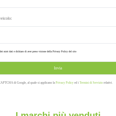
 veicolo:
ei miei dati e dichiaro di aver preso visione della
Privacy Policy
del sito
eCAPTCHA di Google, al quale si applicano la
Privacy Policy
ed i
Termini di Servizio
relativi.
I marchi più venduti