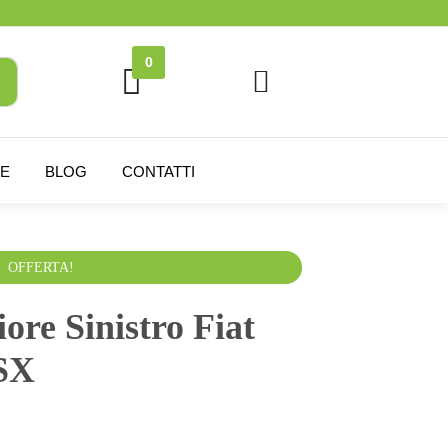
0
NE
BLOG
CONTATTI
VA esclusa
OFFERTA!
ore Sinistro Fiat
SX