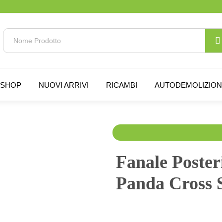
SHOP
NUOVI ARRIVI
RICAMBI
AUTODEMOLIZIO
120.00
€
150.00
€
I
Fanale Posteri
Panda Cross 