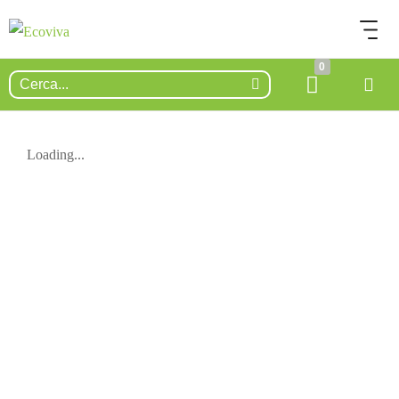
0
Loading...
ESAURITO.
VERIFICA LA DISPONIBILITÀ
SU WHATSAPP!