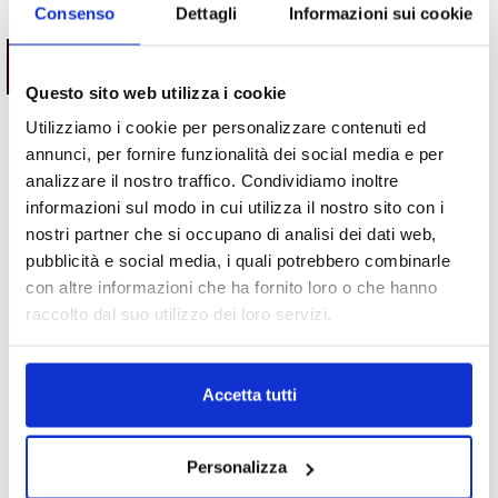
Potrebbe interessarti
Consenso
Dettagli
Informazioni sui cookie
ESAURITO.
ESAURITO.
VERIFICA LA DISPONIBILITÀ
VERIFICA LA DISPONIBILITÀ
SU WHATSAPP!
SU WHATSAPP!
Questo sito web utilizza i cookie
Utilizziamo i cookie per personalizzare contenuti ed
annunci, per fornire funzionalità dei social media e per
Motori
Motori
analizzare il nostro traffico. Condividiamo inoltre
Motore Jeep Compass 55260384
Motore Jeep Renegade
informazioni sul modo in cui utilizza il nostro sito con i
dal 2017 1.6 diesel
55260384 2014/2018 1.6 diesel
nostri partner che si occupano di analisi dei dati web,
Da
1,500.00
€
Da
1,500.00
€
IVA esclusa
IVA esclusa
pubblicità e social media, i quali potrebbero combinarle
con altre informazioni che ha fornito loro o che hanno
raccolto dal suo utilizzo dei loro servizi.
Accetta tutti
Motori
Motori
Personalizza
Motore Seat Ibiza BKY
Motore Peugeot 107 1KR coppa
2004/2008 1.4 benzina
in ferro con valvola EGR dal