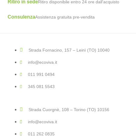
Ritiro in sede
Ritiro disponibile entro 24 ore dall'acquisto
Consulenza
Assistenza gratuita pre-vendita
Strada Fornacino, 157 – Leinì (TO) 10040
info@ecoviva.it
011 991 0494
345 081 5543
Strada Cuorgnè, 108 – Torino (TO) 10156
info@ecoviva.it
011 262 0835