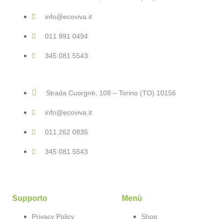
info@ecoviva.it
011 991 0494
345 081 5543
Strada Cuorgnè, 108 – Torino (TO) 10156
info@ecoviva.it
011 262 0835
345 081 5543
Supporto
Menù
Privacy Policy
Shop