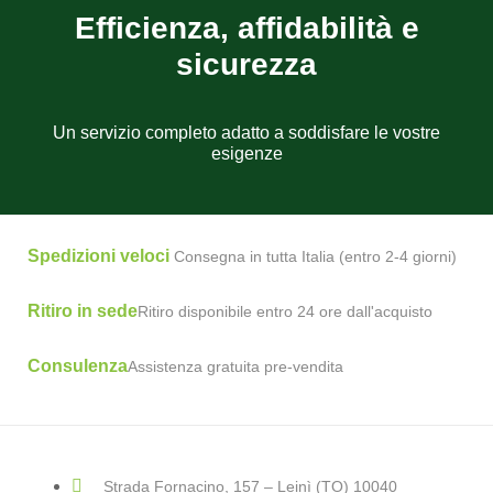
Efficienza, affidabilità e
sicurezza
Un servizio completo adatto a soddisfare le vostre
esigenze
Spedizioni veloci
Consegna in tutta Italia (entro 2-4 giorni)
Ritiro in sede
Ritiro disponibile entro 24 ore dall'acquisto
Consulenza
Assistenza gratuita pre-vendita
Strada Fornacino, 157 – Leinì (TO) 10040