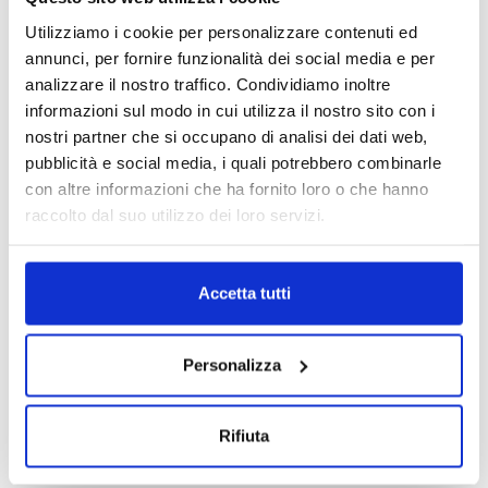
dal 2004 1.4 diesel
Utilizziamo i cookie per personalizzare contenuti ed
Motore BMW Z4 2000/2003
Da
700.00
€
226S1 2.2 benzina
IVA esclusa
annunci, per fornire funzionalità dei social media e per
Da
400.00
€
IVA esclusa
analizzare il nostro traffico. Condividiamo inoltre
informazioni sul modo in cui utilizza il nostro sito con i
nostri partner che si occupano di analisi dei dati web,
pubblicità e social media, i quali potrebbero combinarle
con altre informazioni che ha fornito loro o che hanno
raccolto dal suo utilizzo dei loro servizi.
Motori
Motori
Accetta tutti
Motore Volkswagen Polo BNM
Motore Volkswagen Polo BKY
2005/2010 1.4 diesel
2004/2010 1.4 benzina
Da
700.00
€
Da
300.00
€
IVA esclusa
IVA esclusa
Personalizza
Rifiuta