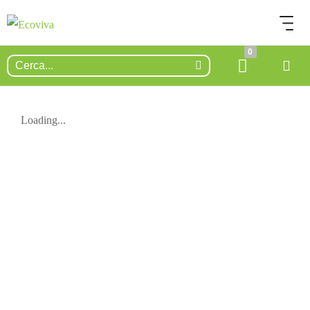
0
Loading...
ESAURITO.
VERIFICA LA DISPONIBILITÀ
SU WHATSAPP!