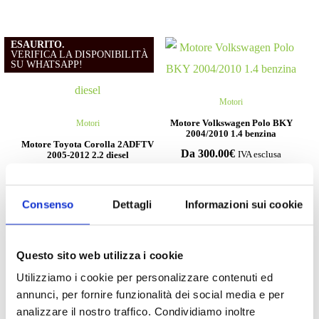
ESAURITO.
VERIFICA LA DISPONIBILITÀ
SU WHATSAPP!
Motori
Motore Volkswagen Polo BKY
Motori
2004/2010 1.4 benzina
Motore Toyota Corolla 2ADFTV
Da
300.00
€
2005-2012 2.2 diesel
IVA esclusa
Da
1,500.00
€
IVA esclusa
Consenso
Dettagli
Informazioni sui cookie
Questo sito web utilizza i cookie
Compila il form e richiedi
Utilizziamo i cookie per personalizzare contenuti ed
informazioni
annunci, per fornire funzionalità dei social media e per
analizzare il nostro traffico. Condividiamo inoltre